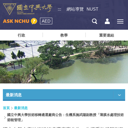
:::
網站導覽
NUST
AED
行政
教學
重要連結
最新消息
首頁
最新消息
國立中興大學技術移轉遴選廠商公告：生機系施武陽副教授「薄膜水處理技術
節能管理」