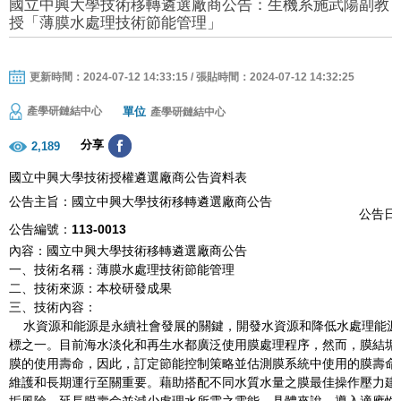
國立中興大學技術移轉遴選廠商公告：生機系施武陽副教
授「薄膜水處理技術節能管理」
更新時間：2024-07-12 14:33:15 / 張貼時間：2024-07-12 14:32:25
單位
產學研鏈結中心
產學研鏈結中心
分享
2,189
國立中興大學技術授權遴選廠商公告資料表
公告主旨：國立中興大學技術移轉遴選廠商公告
公告日期
公告編號：
113-0013
內容：國立中興大學技術移轉遴選廠商公告
一、技術名稱：薄膜水處理技術節能管理
二、技術來源：本校研發成果
三、技術內容：
水資源和能源是永續社會發展的關鍵，開發水資源和降低水處理能源消耗
標之一。目前海水淡化和再生水都廣泛使用膜處理程序，然而，膜結垢
膜的使用壽命，因此，訂定節能控制策略並估測膜系統中使用的膜壽命
維護和長期運行至關重要。藉助搭配不同水質水量之膜最佳操作壓力建
垢風險、延長膜壽命並減少處理水所需之電能。具體來說，導入適應性控