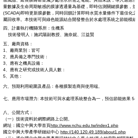
量數據及生命周期敏感的膜滲透通量為基礎，即時估測關鍵膜參數，並
(SCADA)即時更新膜參數，同時回饋計算即時水質水量條件下最佳化
屬回收率。本技術可與綠色能源結合開發整合於水處理系統之節能模組
四、計畫執行機關∕系所：生機系
技術發明人：施武陽副教授、施奈妮、江益賢
五、廠商資格：
1、廠商業別：皆可
2、應具備之專門技術：
3、應有之機具設備：
4、應有之研究或技術人員人數：
5、其他：
六、預期利用範圍及產品：各種膜製造商與使用端。
七、應用市場潛力: 本技術可與水處理系統整合為一，預估節能效果 5-
八、公開方式：
（一）技術資料於網際網路上公開。
網址：國立中興大學首頁
http://www.nchu.edu.tw/index1.php
國立中興大學產學研鏈結中心
http://140.120.49.189/about1.php