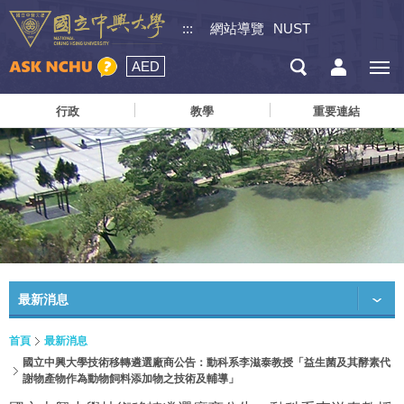
:::
網站導覽
NUST
AED
行政
教學
重要連結
最新消息
首頁
最新消息
國立中興大學技術移轉遴選廠商公告：動科系李滋泰教授「益生菌及其酵素代
謝物產物作為動物飼料添加物之技術及輔導」