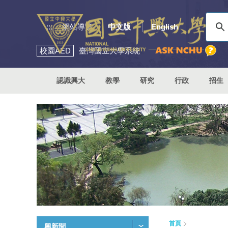
:::
網站導覽
中文版
English
校園
AED
臺灣國立大學系統
認識興大
教學
研究
行政
招生
首頁
興新聞