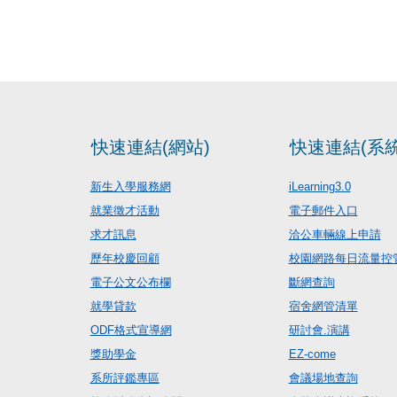
快速連結(網站)
快速連結(系統
新生入學服務網
iLearning3.0
就業徵才活動
電子郵件入口
求才訊息
洽公車輛線上申請
歷年校慶回顧
校園網路每日流量控
電子公文公布欄
斷網查詢
就學貸款
宿舍網管清單
ODF格式宣導網
研討會.演講
獎助學金
EZ-come
系所評鑑專區
會議場地查詢