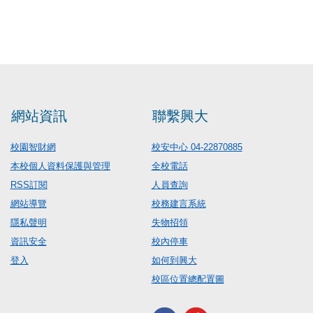
網站資訊
聯繫興大
校園智財網
校安中心 04-22870885
本校個人資料保護與管理
全校電話
RSS訂閱
人員查詢
網站導覽
校務建言系統
隱私聲明
失物招領
資訊安全
校內停車
登入
如何到興大
校區位置總配置圖