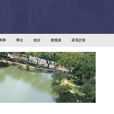
興學
學生
校友
教職員
家長訪客