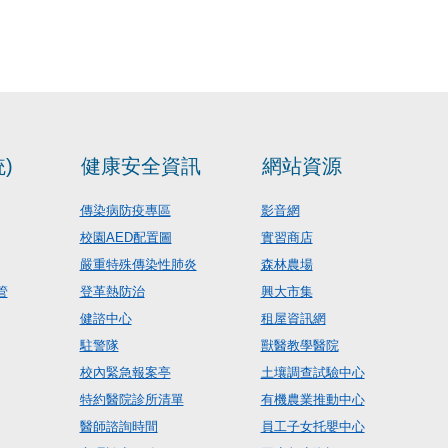
)
健康安全資訊
網站資源
傳染病防疫專區
影音網
校園AED配置圖
實習商店
嚴重特殊傳染性肺炎
森林農場
管
登革熱防治
興大市集
健諮中心
租屋資訊網
駐警隊
獸醫教學醫院
校內緊急報案亭
土壤調查試驗中心
特約醫院診所清單
有機農業推動中心
醫師諮詢時間
員工子女托嬰中心