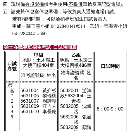
四
現場備
有投影機
供考生使用
(
不提供
單槍及筆記型電腦
)
。
五
請先於休息室休息準備，等候負責人通知進場口試。
若有相關問題 ，可以洽碩專班招生口試負責人
甲組
—
陳玉慧
小姐
04-22840441#514
乙組
—
鄧海雲
小姐
04-22840441#560
碩士在職專班招生考試
口試時間表
甲組
乙組
地點﹕土木環工
地點﹕土木環工
口試
大樓四樓
404
室
大樓四樓
406
室
口試時間
序號
准考證號碼
姓
准考證號碼
姓名
名
第一
組
5631004
黃介杉
5632001
游鴻
1
5631005
黎瑞桃
欽
5632004
王
2
5631007
周詩朝
素梅
3
5631009
江吉人
5632005
沈孟
8
：
00-9
：
00
4
5631010
李長應
岳
5
5632006
張涵
裕
5632009
顏隨