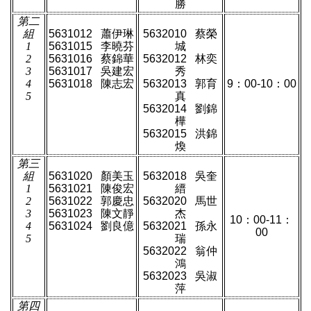
勝
第二
組
5631012
蕭伊琳
5632010
蔡榮
1
5631015
李曉芬
城
2
5631016
蔡錦華
5632012
林奕
3
5631017
吳建宏
秀
4
5631018
陳志宏
5632013
郭育
9
：
00-10
：
00
5
真
5632014
劉錦
樺
5632015
洪錦
煥
第三
組
5631020
顏美玉
5632018
吳奎
1
5631021
陳俊宏
縉
2
5631022
郭慶忠
5632020
馬世
3
5631023
陳文靜
杰
10
：
00-11
：
4
5631024
劉良億
5632021
孫永
00
5
瑞
5632022
翁仲
鴻
5632023
吳淑
萍
第四