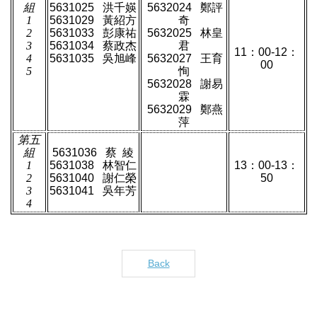
組
5631025
洪千媖
5632024
鄭評
1
5631029
黃紹方
奇
2
5631033
彭康祐
5632025
林皇
3
5631034
蔡政杰
君
11
：
00-12
：
4
5631035
吳旭峰
5632027
王育
00
5
恂
5632028
謝易
霖
5632029
鄭燕
萍
第五
組
5631036
蔡
綾
1
5631038
林智仁
13
：
00-13
：
2
5631040
謝仁榮
50
3
5631041
吳年芳
4
Back