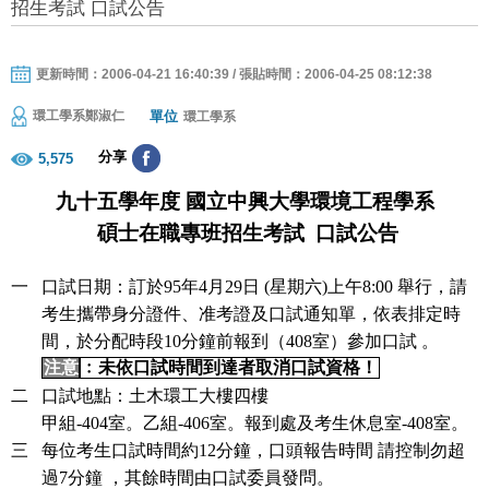
招生考試 口試公告
更新時間：2006-04-21 16:40:39 / 張貼時間：2006-04-25 08:12:38
單位
環工學系鄭淑仁
環工學系
分享
5,575
九十五學年度 國立中興大學環境工程學系
碩士在職專班招生考試
口試公告
一
口試日期：訂於
95
年
4
月
29
日
(
星期六
)
上午
8:00
舉行，請
考生攜帶身分證件、准考證及口試通知單，依表排定時
間，於分配時段
10
分鐘前報到（
408
室）參加口試 。
注意
﹕未依口試時間到達者取消口試資格！
二
口試地點：土木環工大樓四樓
甲組
-404
室。乙組
-406
室。報到處及考生休息室
-408
室。
三
每位考生口試時間約
12
分鐘，口頭報告時間 請控制勿超
過
7
分鐘 ，其餘時間由口試委員發問。