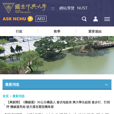
:::
網站導覽
NUST
AED
行政
教學
重要連結
最新消息
首頁
最新消息
【興新聞】《機械週》30公分機器人 會伏地挺身 興大學生組裝 會步行、打招
呼 機械週亮相 後天還有重型機車展