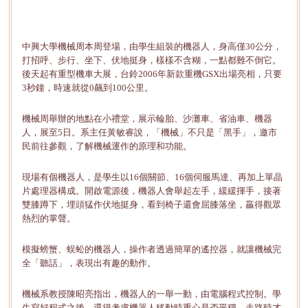
中興大學機械周本周登場，由學生組裝的機器人，身高僅30公分，
打招呼、步行、坐下、伏地挺身，樣樣不含糊，一點都難不倒它。
後天起有重型機車大展，台鈴2006年新款重機GSX出場亮相，只要
3秒鐘，時速就從0飆到100公里。
機械周舉辦的地點在小禮堂，展示輪胎、沙灘車、省油車、機器
人，展至5日。系主任黃敏睿說，「機械」不只是「黑手」，邀市
民前往參觀，了解機械運作的原理和功能。
現場有個機器人，是學生以16個關節、16個伺服馬達、再加上單晶
片處理器構成。開啟電源後，機器人會舉起左手，緩緩揮手，接著
雙膝蹲下，埋頭猛作伏地挺身，看到椅子還會屈膝落坐，贏得觀眾
熱烈的掌聲。
模擬螃蟹、蜈蚣的機器人，操作者透過簡單的遙控器，就讓機械完
全「聽話」，表現出有趣的動作。
機械系教授陳昭亮指出，機器人的一舉一動，由電腦程式控制。學
生寫好程式之後，還得考慮機器人移動時重心是否平穩，走路時才