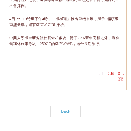
不會摔倒。
4日上午10時至下午4時，「機械週」推出重機車展，展示7輛頂級
重型機車，還有SHOW GIRL穿梭。
中興大學機車研究社社長朱柏叡說，除了GSX新車亮相之外，還有
號稱休旅車等級、250CC的SKYWAVE，適合長途旅行。
．回
《
興．新．
聞
》
Back