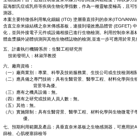
茲海默氏症或乳癌等疾病生物化學指數，作為一種靈敏度極高，且可快
測器。
本案主要特徵係利用氧化銦錫 (ITO) 塗層垂直排列的奈米(ITO/VANWs
含直立奈米線結構之奈米傳感基板，連接到場效應晶體管 (EGFET) 
化，並與外接電子元件或設備相接已進行生物檢測。利用控制奈米基材
體血漿腦外泌體偵測與其他生物標誌物的檢測,並進一步可應用於常見
五、計畫執行機關∕系所：生醫工程研究所
技術發明人：林淑萍教授
六、廠商資格：
（一）廠商業別：專業、科學及技術服務業、生技公司或生技檢測相關
（二）應具備之專門技術：具有生醫背景、醫學工程、材料化學與生物
背景等為優。
（三）應有之機具設備：無。
（四）應有之研究或技術人員人數：無。
（五）其他：無。
（六）實施限制：具有生醫背景、醫學工程、材料化學與生物微電子學
優。
七、預期利用範圍及產品：具垂直奈米基板之生物感測器，可應用於A
篩檢、心肌梗塞篩檢等