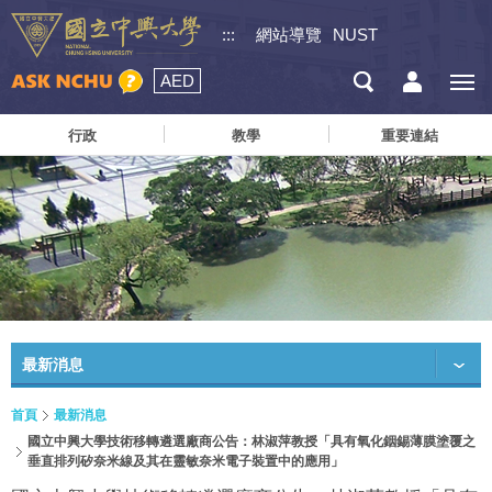
:::
網站導覽
NUST
AED
行政
教學
重要連結
最新消息
首頁
最新消息
國立中興大學技術移轉遴選廠商公告：林淑萍教授「具有氧化銦錫薄膜塗覆之
垂直排列矽奈米線及其在靈敏奈米電子裝置中的應用」