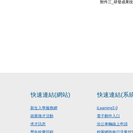
附件三_研發成果技術
快速連結(網站)
快速連結(系統
新生入學服務網
iLearning3.0
就業徵才活動
電子郵件入口
求才訊息
洽公車輛線上申請
歷年校慶回顧
校園網路每日流量控