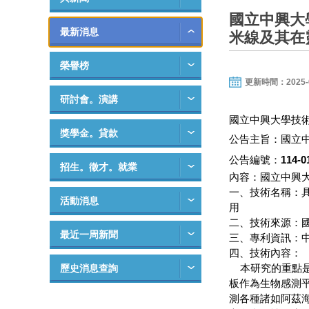
國立中興大
最新消息
米線及其在
榮譽榜
更新時間：2025-06-
研討會。演講
國立中興大學技
獎學金。貸款
公告主旨：國立
公告編號：
114-0
招生。徵才。就業
內容：國立中興
一、技術名稱：
活動消息
用
二、技術來源：
最近一周新聞
三、專利資訊：中華
四、技術內容：
本研究的重點是開
歷史消息查詢
板作為生物感測
測各種諸如阿茲