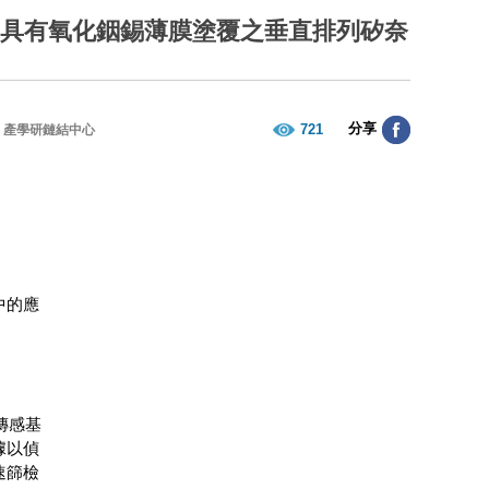
「具有氧化銦錫薄膜塗覆之垂直排列矽奈
分享
721
產學研鏈結中心
中的應
傳感基
據以偵
速篩檢