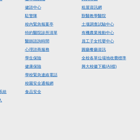
健諮中心
租屋資訊網
駐警隊
獸醫教學醫院
校內緊急報案亭
土壤調查試驗中心
特約醫院診所清單
有機農業推動中心
醫師諮詢時間
員工子女托嬰中心
心理諮商服務
圓廳餐廳資訊
學生保險
全校各單位場地收費標準
健康保險
興大校徽下載(AI檔)
學校緊急連絡電話
校園安全通報網
系統
食品安全
入