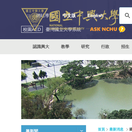
:::
網站導覽
中文版
English
校園
AED
臺灣國立大學系統
認識興大
教學
研究
行政
招生
首頁
最新消息
興新聞