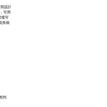
進而設計
極，可用
密度可
見疾病
程判