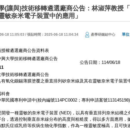
學(讓與)技術移轉遴選廠商公告：林淑萍教授
靈敏奈米電子裝置中的應用」
單位
18 11:05:03 / 張貼時間：2025-06-18 11:04:34
產學研鏈結中心
術授權遴選廠商公告資料表
中興大學技術移轉遴選廠商公告
公告日期：114/06/18
11
大學技術移轉遴選廠商公告
具有氧化銦錫薄膜塗覆之垂直排列矽奈米線及其在靈敏奈米電子裝置
國科會
民國專利申請中(校內編號114PC0002；專利申請案號113145198)
發一種靈敏的奈米電子裝置 (NED)，以具有垂直排列奈米結構之
平台，透過控制垂直奈米線分布的高度與粗糙度，得以多方面應用，
海默氏症或乳癌等疾病生物化學指數，作為一種靈敏度極高，且可快