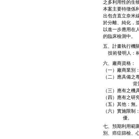
之多利用性的生
本案主要特徵係利用
出包含直立奈米線
於分離、純化，
以進一步應用在
的臨床檢測中。
五、計畫執行
技術發明人：林
六、廠商資格：
（一）廠商業別
（二）應具備之
背景等
（三）應有之機
（四）應有之研
（五）其他：無
（六）實施限制
優。
七、預期利用範
別、癌症篩檢、