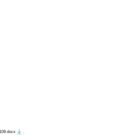
.docx
、