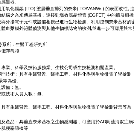
物感測器。
氧化銦錫 (ITO) 塗層垂直排列的奈米(ITO/VANWs) 的表面改性, 
結構之奈米傳感基板，連接到場效應晶體管 (EGFET) 中的擴展柵
並與外接電子元件或設備相接已進行生物檢測。利用控制奈米基材的
人體血漿腦外泌體偵測與其他生物標誌物的檢測,並進一步可應用於常
機關∕系所：生醫工程研究所
淑萍教授
：專業、科學及技術服務業、生技公司或生技檢測相關產業。
專門技術：具有生醫背景、醫學工程、材料化學與生物微電子學檢測
為優。
具設備：無。
究或技術人員人數：無。
。
：具有生醫背景、醫學工程、材料化學與生物微電子學檢測背景等為
圍及產品：具垂直奈米基板之生物感測器，可應用於AD阿茲海默症病
心肌梗塞篩檢等