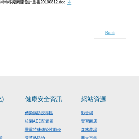
轉移廠商開發計畫書20190812.doc
Back
)
健康安全資訊
網站資源
傳染病防疫專區
影音網
校園AED配置圖
實習商店
嚴重特殊傳染性肺炎
森林農場
管
登革熱防治
興大市集