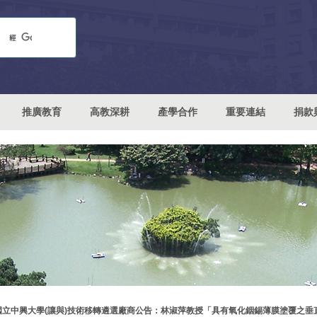
推廣教育
高教深耕
產學合作
重要連結
捐款
國立中興大學(讓與)技術移轉遴選廠商公告：林淑萍教授「具有氧化銦錫薄膜塗覆之