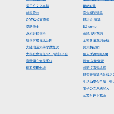
電子公文公布欄
斷網查詢
就學貸款
宿舍網管清單
ODF格式宣導網
研討會.演講
獎助學金
EZ-come
系所評鑑專區
會議場地查詢
校務財務資訊公開
全校會議查詢系統
大陸地區大學學歷甄試
興大捐款網
大學社會責任(USR)資訊平台
個人所得報帳e網
臺灣國立大學系統
興大-財物變賣
檔案應用申請
科研採購資訊網
研習暨演講活動報名
生活助學金申請 - 登
電子公文系統登入
公文附件下載區