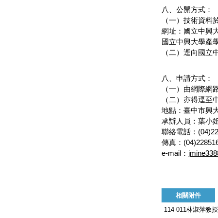
八、公開方式：
（一）技術資料
網址：國立中興
國立中興大學產
（二）逕向國立
八、申請方式：
（一）由網際網
（二）亦得逕至
地點：臺中市興大路
承辦人員：葉小姐
聯絡電話：(04)228
傳真：(04)22851
e-mail：
jmine33
相關附件
114-011林淑萍教