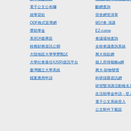
電子公文公布欄
斷網查詢
就學貸款
宿舍網管清單
ODF格式宣導網
研討會.演講
獎助學金
EZ-come
系所評鑑專區
會議場地查詢
校務財務資訊公開
全校會議查詢系統
大陸地區大學學歷甄試
興大捐款網
大學社會責任(USR)資訊平台
個人所得報帳e網
臺灣國立大學系統
興大-財物變賣
檔案應用申請
科研採購資訊網
研習暨演講活動報名
生活助學金申請 - 登
電子公文系統登入
公文附件下載區