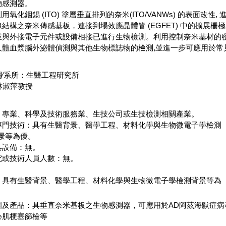
物感測器。
氧化銦錫 (ITO) 塗層垂直排列的奈米(ITO/VANWs) 的表面改性, 
結構之奈米傳感基板，連接到場效應晶體管 (EGFET) 中的擴展柵
並與外接電子元件或設備相接已進行生物檢測。利用控制奈米基材的
人體血漿腦外泌體偵測與其他生物標誌物的檢測,並進一步可應用於常
機關∕系所：生醫工程研究所
淑萍教授
：專業、科學及技術服務業、生技公司或生技檢測相關產業。
專門技術：具有生醫背景、醫學工程、材料化學與生物微電子學檢測
為優。
具設備：無。
究或技術人員人數：無。
。
：具有生醫背景、醫學工程、材料化學與生物微電子學檢測背景等為
圍及產品：具垂直奈米基板之生物感測器，可應用於AD阿茲海默症病
心肌梗塞篩檢等