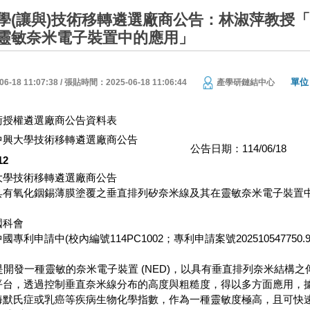
學(讓與)技術移轉遴選廠商公告：林淑萍教授
靈敏奈米電子裝置中的應用」
單位
18 11:07:38 / 張貼時間：2025-06-18 11:06:44
產學研鏈結中心
術授權遴選廠商公告資料表
中興大學技術移轉遴選廠商公告
公告日期：114/06/18
12
大學技術移轉遴選廠商公告
具有氧化銦錫薄膜塗覆之垂直排列矽奈米線及其在靈敏奈米電子裝置
國科會
利申請中(校內編號114PC1002；專利申請案號202510547750.9
發一種靈敏的奈米電子裝置 (NED)，以具有垂直排列奈米結構之
平台，透過控制垂直奈米線分布的高度與粗糙度，得以多方面應用，
海默氏症或乳癌等疾病生物化學指數，作為一種靈敏度極高，且可快