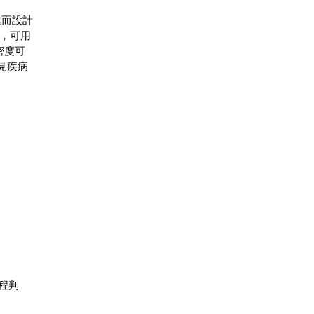
進而設計
極，可用
密度可
見疾病
程判