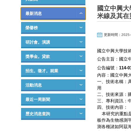
國立中興大
最新消息
米線及其在
榮譽榜
更新時間：2025-06-
研討會。演講
國立中興大學技
獎學金。貸款
公告主旨：國立
公告編號：
114-0
招生。徵才。就業
內容：國立中興
一、技術名稱：
活動消息
用
二、技術來源：
最近一周新聞
三、專利資訊：中國專
四、技術內容：
本研究的重點是開
歷史消息查詢
板作為生物感測
測各種諸如阿茲