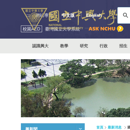
:::
網站導覽
中文版
English
校園
AED
臺灣國立大學系統
認識興大
教學
研究
行政
招生
首頁
最新消息
興新聞