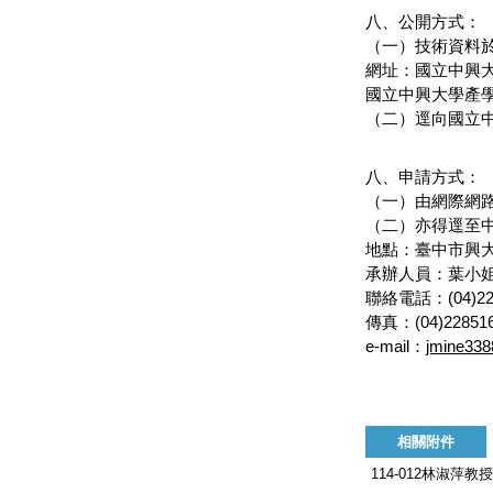
八、公開方式：
（一）技術資料
網址：國立中興
國立中興大學產
（二）逕向國立
八、申請方式：
（一）由網際網
（二）亦得逕至
地點：臺中市興大路
承辦人員：葉小姐
聯絡電話：(04)228
傳真：(04)22851
e-mail：
jmine33
相關附件
114-012林淑萍教