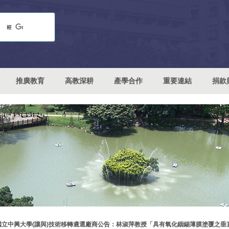
推廣教育
高教深耕
產學合作
重要連結
捐款
國立中興大學(讓與)技術移轉遴選廠商公告：林淑萍教授「具有氧化銦錫薄膜塗覆之