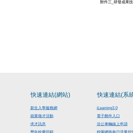
附件三_研發成果技術
快速連結(網站)
快速連結(系統
新生入學服務網
iLearning3.0
就業徵才活動
電子郵件入口
求才訊息
洽公車輛線上申請
歷年校慶回顧
校園網路每日流量控