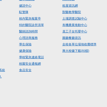
健諮中心
租屋資訊網
駐警隊
獸醫教學醫院
校內緊急報案亭
土壤調查試驗中心
特約醫院診所清單
有機農業推動中心
醫師諮詢時間
員工子女托嬰中心
心理諮商服務
圓廳餐廳資訊
學生保險
全校各單位場地收費標準
健康保險
興大校徽下載(AI檔)
學校緊急連絡電話
校園安全通報網
系統
食品安全
入