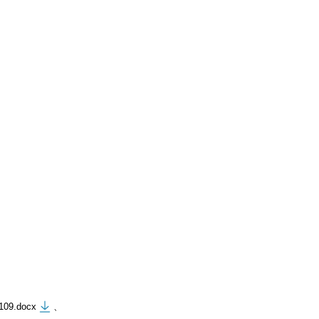
.docx
、