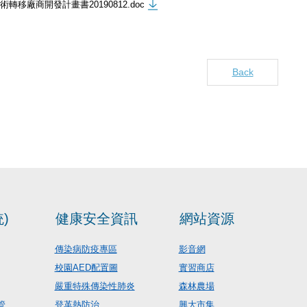
轉移廠商開發計畫書20190812.doc
Back
)
健康安全資訊
網站資源
傳染病防疫專區
影音網
校園AED配置圖
實習商店
嚴重特殊傳染性肺炎
森林農場
管
登革熱防治
興大市集