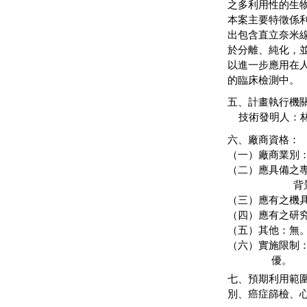
之多利用性的生
本案主要特徵係利用
出包含直立奈米線
於分離、純化，
以進一步應用在
的臨床檢測中。
五、計畫執行
技術發明人：林
六、廠商資格：
（一）廠商業別
（二）應具備之
背景等
（三）應有之機
（四）應有之研
（五）其他：無
（六）實施限制
優。
七、預期利用範
別、癌症篩檢、