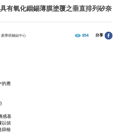
「具有氧化銦錫薄膜塗覆之垂直排列矽奈
分享
854
產學研鏈結中心
中的應
)
傳感基
據以偵
速篩檢