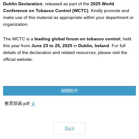
Dublin Declaration
, released as part of the
2025 World
Conference on Tobacco Control (WCTC)
. Kindly promote and
make use of this material as appropriate within your department or
organization.
The WCTC is a
leading global forum on tobacco control
, held
this year from
June 23 to 25, 2025
in
Dublin, Ireland
. For full
details of the declaration and related resources, please visit the
official website:
相關附件
教育部函.pdf
Back