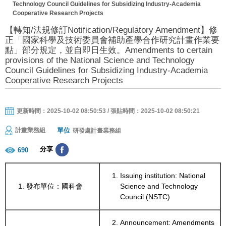
Technology Council Guidelines for Subsidizing Industry-Academia
Cooperative Research Projects
【轉知/法規修訂Notification/Regulatory Amendment】修
正「國家科學及技術委員會補助產學合作研究計畫作業要
點」部分規定，並自即日生效。Amendments to certain
provisions of the National Science and Technology
Council Guidelines for Subsidizing Industry-Academia
Cooperative Research Projects
更新時間：2025-10-02 08:50:53 / 張貼時間：2025-10-02 08:50:21
單位
計畫業務組
研發處計畫業務組
分享
690
Issuing institution: National
發布單位：國科會
Science and Technology
Council (NSTC)
Announcement: Amendments