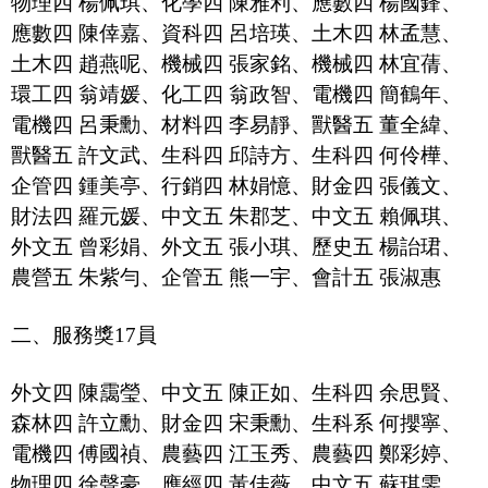
物理四
楊佩琪、
化學四
陳雅利、應數四
楊國鋒、
應數四
陳倖嘉、資科四
呂培瑛、
土木四
林孟慧、
土木四
趙燕呢、機械四
張家銘、機械四
林宜蒨、
環工四
翁靖媛、化工四
翁政智、電機四
簡鶴年、
電機四
呂秉勳、
材料四
李易靜、獸醫五
董全緯、
獸醫五
許文武、生科四
邱詩方、
生科四
何伶樺、
企管四
鍾美亭、行銷四
林娟憶、財金四
張儀文、
財法四
羅元媛、中文五
朱郡芝、中文五
賴佩琪、
外文五
曾彩娟、
外文五
張小琪、歷史五
楊詒珺、
農營五
朱紫勻、企管五
熊一宇、
會計五
張淑惠
二、服務獎
17
員
外文四
陳靄瑩、中文五
陳正如、生科四
余思賢、
森林四
許立勳、
財金四
宋秉勳、生科系
何攖寧、
電機四
傅國禎、農藝四
江玉秀、
農藝四
鄭彩婷、
物理四
徐聲豪、應經四
黃佳薇、中文五
蘇琪雯、