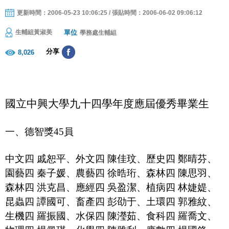
更新時間：2006-05-23 10:06:25 / 張貼時間：2006-06-02 09:06:12
單位
生輔組黃淑美
學務處生輔組
分享
8,026
國立中興大學九十四學年度應屆優秀畢業生
一、德智獎
45
員
中文四
戚恕平、外文四
陳佳玟、歷史四
鄭晴芬、
園藝四
秦子媛、
農藝四
徐晧珩、森林四
陳思羽、
森林四
洪克昌、應經四
吳盈潔、
植病四
林婕媞、
昆蟲四
譚國可、畜產四
彭劭于、土環四
郭雅紋、
生機四
羅振國、水保四
陳瀅茹、食科四
羅喬文、