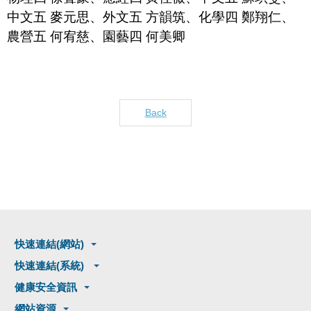
中文五
麥元思、外文五
方韻筑、化學四
鄭翔仁、
農營五
何宥慈、
園藝四
何美卿
Back
快速連結(網站)
快速連結(系統)
健康安全資訊
網站資源