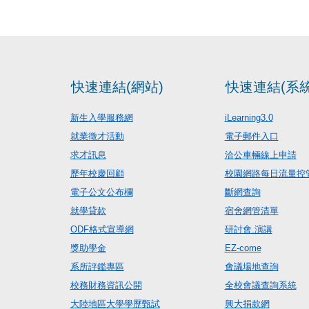
快速連結(網站)
快速連結(系統
新生入學服務網
iLearning3.0
就業徵才活動
電子郵件入口
求才訊息
洽公車輛線上申請
歷年校慶回顧
校園網路每日流量控
電子公文公布欄
斷網查詢
就學貸款
宿舍網管清單
ODF格式宣導網
研討會.演講
獎助學金
EZ-come
系所評鑑專區
會議場地查詢
校務財務資訊公開
全校會議查詢系統
大陸地區大學學歷甄試
興大捐款網