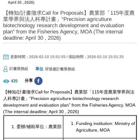
April 30 , 2026)
【轉知/計畫徵求Call for Proposals】農業部「115年度農
業學界與法人科專計畫」“Precision agriculture
biotechnology research development and evaluation
plan” from the Fisheries Agency, MOA (The internal
deadline: April 30 , 2026)
更新時間：2026-02-10 15:51:55 / 張貼時間：2026-02-10 15:51:35
單位
計畫業務組
研發處計畫業務組
分享
435
【轉知/計畫徵求Call for Proposals】農業部「115年度農業學界與法
人科專計畫」“Precision agriculture biotechnology research
development and evaluation plan” from the Fisheries Agency, MOA
(The internal deadline: April 30 , 2026)
Funding institution: Ministry of
委辦/補助單位：農業部
Agriculture, MOA