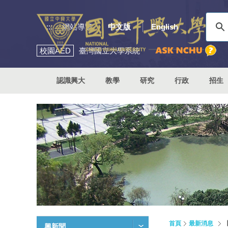
:::
網站導覽
中文版
English
校園
AED
臺灣國立大學系統
認識興大
教學
研究
行政
招生
首頁
最新消息
興新聞