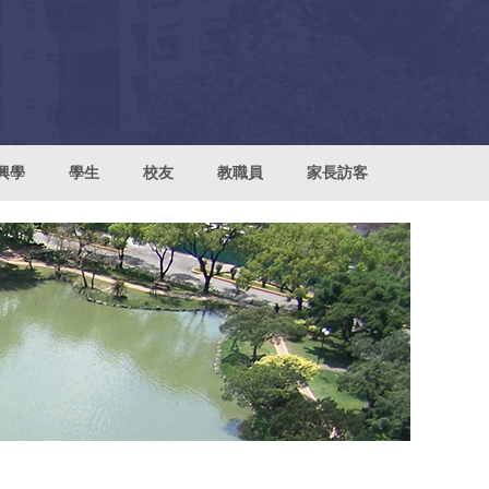
興學
學生
校友
教職員
家長訪客