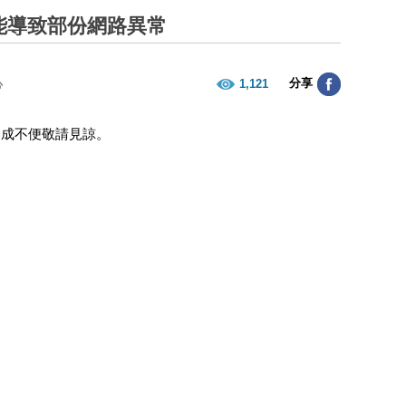
能導致部份網路異常
分享
1,121
心
造成不便敬請見諒。