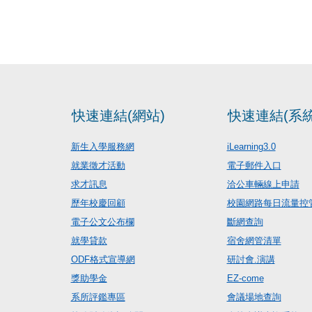
快速連結(網站)
快速連結(系統
新生入學服務網
iLearning3.0
就業徵才活動
電子郵件入口
求才訊息
洽公車輛線上申請
歷年校慶回顧
校園網路每日流量控
電子公文公布欄
斷網查詢
就學貸款
宿舍網管清單
ODF格式宣導網
研討會.演講
獎助學金
EZ-come
系所評鑑專區
會議場地查詢