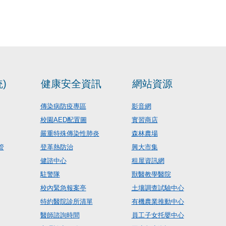
)
健康安全資訊
網站資源
傳染病防疫專區
影音網
校園AED配置圖
實習商店
嚴重特殊傳染性肺炎
森林農場
管
登革熱防治
興大市集
健諮中心
租屋資訊網
駐警隊
獸醫教學醫院
校內緊急報案亭
土壤調查試驗中心
特約醫院診所清單
有機農業推動中心
醫師諮詢時間
員工子女托嬰中心