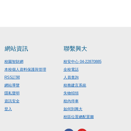
網站資訊
聯繫興大
校園智財網
校安中心 04-22870885
本校個人資料保護與管理
全校電話
RSS訂閱
人員查詢
網站導覽
校務建言系統
隱私聲明
失物招領
資訊安全
校內停車
登入
如何到興大
校區位置總配置圖