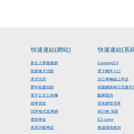
快速連結(網站)
快速連結(系統
新生入學服務網
iLearning3.0
就業徵才活動
電子郵件入口
求才訊息
洽公車輛線上申請
歷年校慶回顧
校園網路每日流量控
電子公文公布欄
斷網查詢
就學貸款
宿舍網管清單
ODF格式宣導網
研討會.演講
獎助學金
EZ-come
系所評鑑專區
會議場地查詢