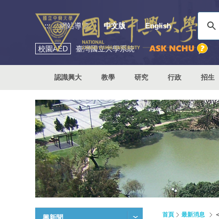
:::
網站導覽
中文版
English
校園
AED
臺灣國立大學系統
認識興大
教學
研究
行政
招生
首頁
最新消息
興新聞