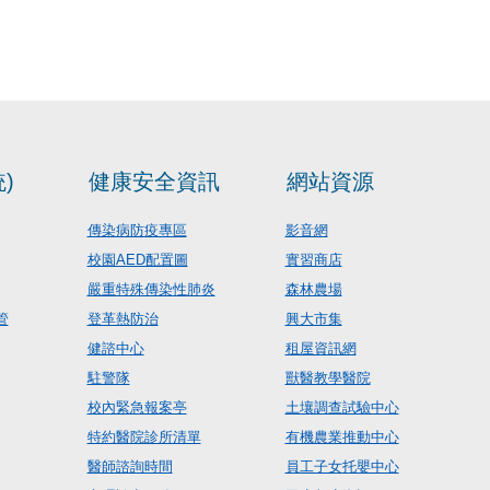
)
健康安全資訊
網站資源
傳染病防疫專區
影音網
校園AED配置圖
實習商店
嚴重特殊傳染性肺炎
森林農場
管
登革熱防治
興大市集
健諮中心
租屋資訊網
駐警隊
獸醫教學醫院
校內緊急報案亭
土壤調查試驗中心
特約醫院診所清單
有機農業推動中心
醫師諮詢時間
員工子女托嬰中心