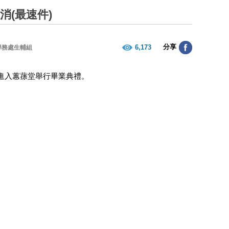
消(最速件)
分享
6,173
學務處生輔組
進入蕙蓀堂舉行畢業典禮。