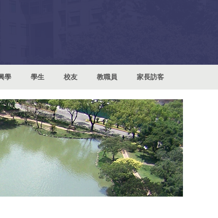
興學
學生
校友
教職員
家長訪客