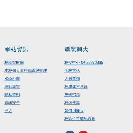
網站資訊
聯繫興大
校園智財網
校安中心 04-22870885
本校個人資料保護與管理
全校電話
RSS訂閱
人員查詢
網站導覽
校務建言系統
隱私聲明
失物招領
資訊安全
校內停車
登入
如何到興大
校區位置總配置圖