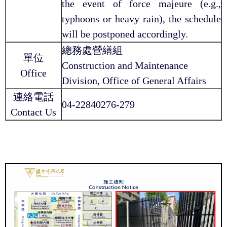
the event of force majeure (e.g.,
typhoons or heavy rain), the schedule
will be postponed accordingly.
總務處營繕組
單位
Construction and Maintenance
Office
Division, Office of General Affairs
連絡電話
04-22840276-279
Contact Us