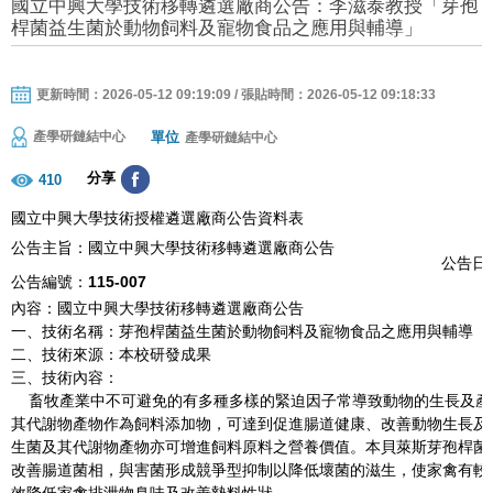
國立中興大學技術移轉遴選廠商公告：李滋泰教授「芽孢
桿菌益生菌於動物飼料及寵物食品之應用與輔導」
更新時間：2026-05-12 09:19:09 / 張貼時間：2026-05-12 09:18:33
單位
產學研鏈結中心
產學研鏈結中心
分享
410
國立中興大學技術授權遴選廠商公告資料表
公告主旨：國立中興大學技術移轉遴選廠商公告
公告日期
公告編號：
115-007
內容：國立中興大學技術移轉遴選廠商公告
一、技術名稱：芽孢桿菌益生菌於動物飼料及寵物食品之應用與輔導
二、技術來源：本校研發成果
三、技術內容：
畜牧產業中不可避免的有多種多樣的緊迫因子常導致動物的生長及產
其代謝物產物作為飼料添加物，可達到促進腸道健康、改善動物生長及
生菌及其代謝物產物亦可增進飼料原料之營養價值。本貝萊斯芽孢桿菌
改善腸道菌相，與害菌形成競爭型抑制以降低壞菌的滋生，使家禽有較
效降低家禽排泄物臭味及改善墊料性狀。