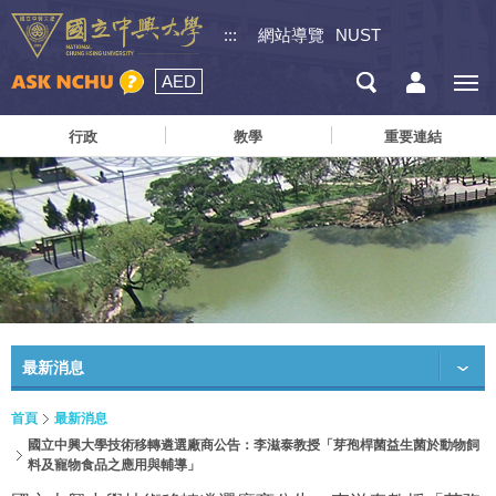
:::
網站導覽
NUST
AED
行政
教學
重要連結
最新消息
首頁
最新消息
國立中興大學技術移轉遴選廠商公告：李滋泰教授「芽孢桿菌益生菌於動物飼
料及寵物食品之應用與輔導」