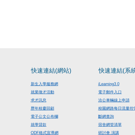
快速連結(網站)
快速連結(系統
新生入學服務網
iLearning3.0
就業徵才活動
電子郵件入口
求才訊息
洽公車輛線上申請
歷年校慶回顧
校園網路每日流量控
電子公文公布欄
斷網查詢
就學貸款
宿舍網管清單
ODF格式宣導網
研討會.演講