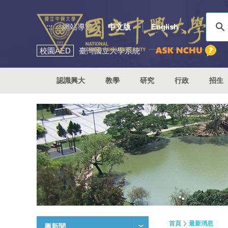
:::
網站導覽
中文版
English
校園
AED
臺灣國立大學系統
認識興大
教學
研究
行政
招生
首頁
最新消息
興新聞