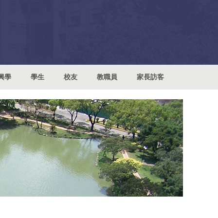
興學
學生
校友
教職員
家長訪客