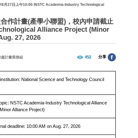
0:00 /NSTC Academia-Industry Technological
技術聯盟合作計畫(產學小聯盟)，校內申請截止
logical Alliance Project (Minor
 Aug. 27, 2026
分享
452
發處計畫業務組
institution: National Science and Technology Council
topic: NSTC Academia-Industry Technological Alliance
(Minor Alliance Project)
rnal deadline: 10:00 AM on Aug. 27, 2026