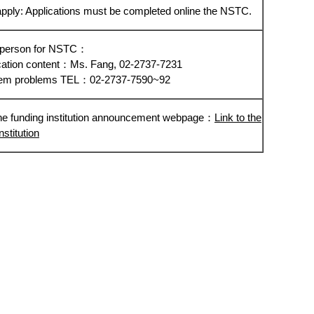
pply: Applications must be completed online the NSTC.
 person for NSTC：
ication content：Ms. Fang, 02-2737-7231
tem problems TEL：02-2737-7590~92
the funding institution announcement webpage：
Link to the
nstitution