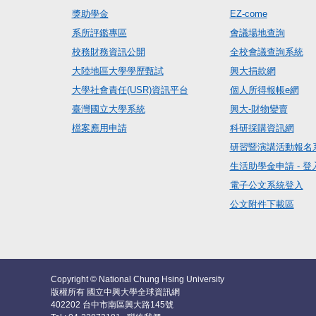
獎助學金
EZ-come
系所評鑑專區
會議場地查詢
校務財務資訊公開
全校會議查詢系統
大陸地區大學學歷甄試
興大捐款網
大學社會責任(USR)資訊平台
個人所得報帳e網
臺灣國立大學系統
興大-財物變賣
檔案應用申請
科研採購資訊網
研習暨演講活動報名
生活助學金申請 - 登
電子公文系統登入
公文附件下載區
Copyright © National Chung Hsing University
版權所有 國立中興大學全球資訊網
402202 台中市南區興大路145號