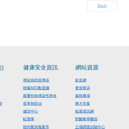
Back
)
健康安全資訊
網站資源
傳染病防疫專區
影音網
校園AED配置圖
實習商店
嚴重特殊傳染性肺炎
森林農場
管
登革熱防治
興大市集
健諮中心
租屋資訊網
駐警隊
獸醫教學醫院
校內緊急報案亭
土壤調查試驗中心