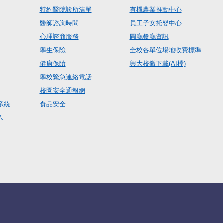
特約醫院診所清單
有機農業推動中心
醫師諮詢時間
員工子女托嬰中心
心理諮商服務
圓廳餐廳資訊
學生保險
全校各單位場地收費標準
健康保險
興大校徽下載(AI檔)
學校緊急連絡電話
校園安全通報網
系統
食品安全
入