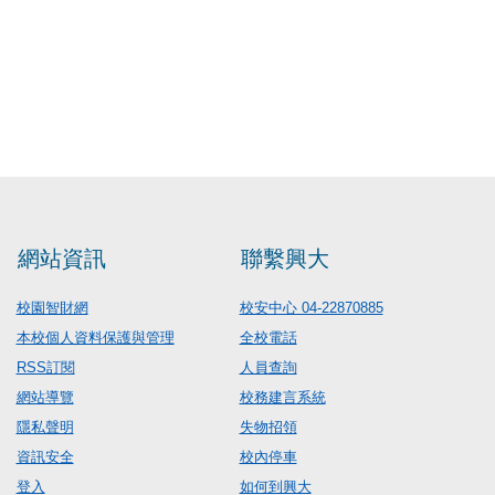
網站資訊
聯繫興大
校園智財網
校安中心 04-22870885
本校個人資料保護與管理
全校電話
RSS訂閱
人員查詢
網站導覽
校務建言系統
隱私聲明
失物招領
資訊安全
校內停車
登入
如何到興大