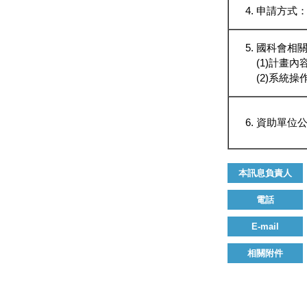
申請方式
國科會相
(1)計畫內
(2)系統操作
資助單位
本訊息負責人
電話
E-mail
相關附件