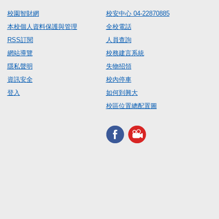
校園智財網
校安中心 04-22870885
本校個人資料保護與管理
全校電話
RSS訂閱
人員查詢
網站導覽
校務建言系統
隱私聲明
失物招領
資訊安全
校內停車
登入
如何到興大
校區位置總配置圖