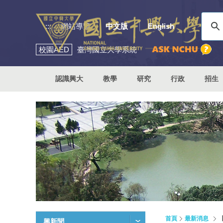
:::
網站導覽
中文版
English
校園
AED
臺灣國立大學系統
認識興大
教學
研究
行政
招生
首頁
最新消息
【
興新聞