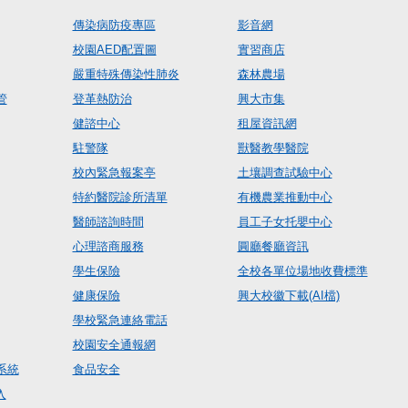
傳染病防疫專區
影音網
校園AED配置圖
實習商店
嚴重特殊傳染性肺炎
森林農場
管
登革熱防治
興大市集
健諮中心
租屋資訊網
駐警隊
獸醫教學醫院
校內緊急報案亭
土壤調查試驗中心
特約醫院診所清單
有機農業推動中心
醫師諮詢時間
員工子女托嬰中心
心理諮商服務
圓廳餐廳資訊
學生保險
全校各單位場地收費標準
健康保險
興大校徽下載(AI檔)
學校緊急連絡電話
校園安全通報網
系統
食品安全
入