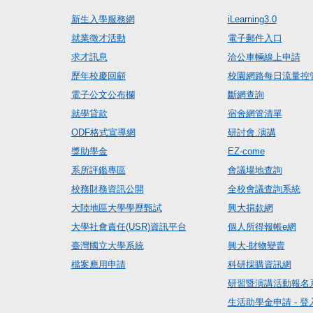
新生入學服務網
iLearning3.0
就業徵才活動
電子郵件入口
求才訊息
洽公車輛線上申請
歷年校慶回顧
校園網路每日流量控
電子公文公布欄
斷網查詢
就學貸款
宿舍網管清單
ODF格式宣導網
研討會.演講
獎助學金
EZ-come
系所評鑑專區
會議場地查詢
校務財務資訊公開
全校會議查詢系統
大陸地區大學學歷甄試
興大捐款網
大學社會責任(USR)資訊平台
個人所得報帳e網
臺灣國立大學系統
興大-財物變賣
檔案應用申請
科研採購資訊網
研習暨演講活動報名
生活助學金申請 - 登