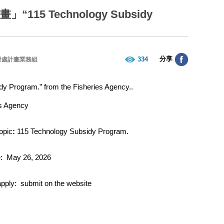
 Technology Subsidy
分享
334
發處計畫業務組
” from the Fisheries Agency..
es Agency
topic
:
115 Technology Subsidy Program.
e: May 26, 2026
pply: submit on the website