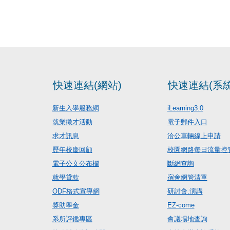
快速連結(網站)
快速連結(系統
新生入學服務網
iLearning3.0
就業徵才活動
電子郵件入口
求才訊息
洽公車輛線上申請
歷年校慶回顧
校園網路每日流量控
電子公文公布欄
斷網查詢
就學貸款
宿舍網管清單
ODF格式宣導網
研討會.演講
獎助學金
EZ-come
系所評鑑專區
會議場地查詢