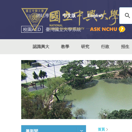
:::
網站導覽
中文版
English
校園
AED
臺灣國立大學系統
認識興大
教學
研究
行政
招生
首頁
興新聞