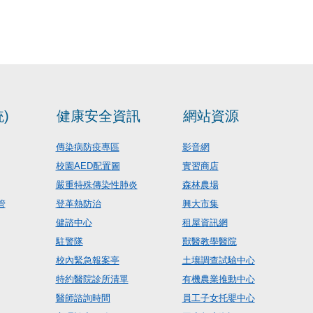
)
健康安全資訊
網站資源
傳染病防疫專區
影音網
校園AED配置圖
實習商店
嚴重特殊傳染性肺炎
森林農場
管
登革熱防治
興大市集
健諮中心
租屋資訊網
駐警隊
獸醫教學醫院
校內緊急報案亭
土壤調查試驗中心
特約醫院診所清單
有機農業推動中心
醫師諮詢時間
員工子女托嬰中心