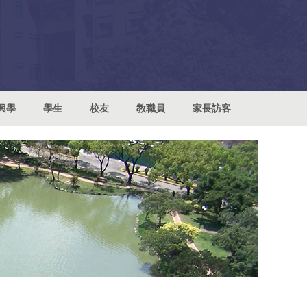
興學
學生
校友
教職員
家長訪客