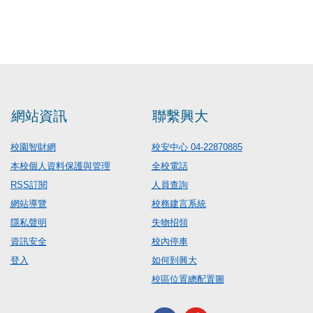
網站資訊
聯繫興大
校園智財網
校安中心 04-22870885
本校個人資料保護與管理
全校電話
RSS訂閱
人員查詢
網站導覽
校務建言系統
隱私聲明
失物招領
資訊安全
校內停車
登入
如何到興大
校區位置總配置圖