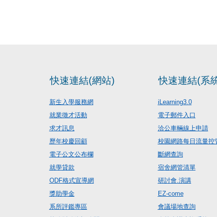
快速連結(網站)
快速連結(系統
新生入學服務網
iLearning3.0
就業徵才活動
電子郵件入口
求才訊息
洽公車輛線上申請
歷年校慶回顧
校園網路每日流量控
電子公文公布欄
斷網查詢
就學貸款
宿舍網管清單
ODF格式宣導網
研討會.演講
獎助學金
EZ-come
系所評鑑專區
會議場地查詢