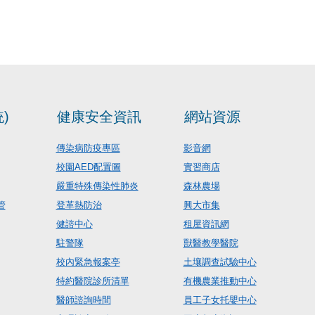
)
健康安全資訊
網站資源
傳染病防疫專區
影音網
校園AED配置圖
實習商店
嚴重特殊傳染性肺炎
森林農場
管
登革熱防治
興大市集
健諮中心
租屋資訊網
駐警隊
獸醫教學醫院
校內緊急報案亭
土壤調查試驗中心
特約醫院診所清單
有機農業推動中心
醫師諮詢時間
員工子女托嬰中心