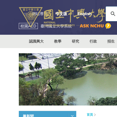
:::
網站導覽
中文版
English
校園
AED
臺灣國立大學系統
認識興大
教學
研究
行政
招生
首頁
興新聞