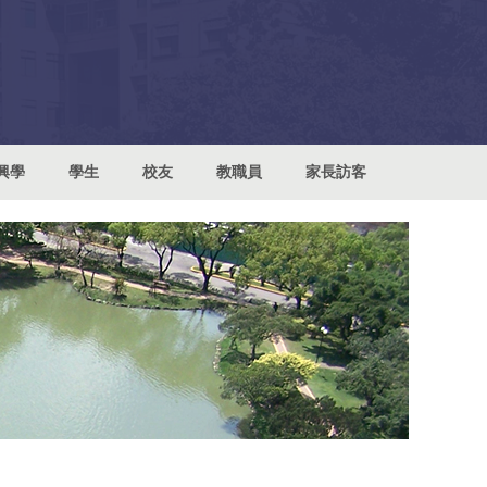
興學
學生
校友
教職員
家長訪客