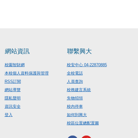
網站資訊
聯繫興大
校園智財網
校安中心 04-22870885
本校個人資料保護與管理
全校電話
RSS訂閱
人員查詢
網站導覽
校務建言系統
隱私聲明
失物招領
資訊安全
校內停車
登入
如何到興大
校區位置總配置圖