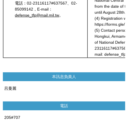
National Central U
電話：02-23116117#637567、02-
from the date of 
85099142，E-mail：
until August 28th.
defense_tfp@mail.mil.tw
。
(4) Registration w
https://forms.gl
(5) Contact perso
Hongkui, Armament
of National Defens
23116117#637567,
mail: defense_tfp@
本訊息負責人
呂曼麗
電話
205#707