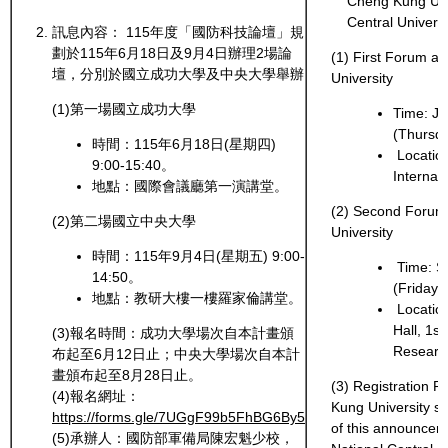
Cheng Kung Uni
Central Universi
訊息內容：
115
年度「國防科技論壇」規
劃於115年6月18日及9月4日辦理2場論
(1) First Forum a
壇，分別於國立成功大學及中央大學舉辦
University
(1)第一場國立成功大學
Time: Ju
(Thursda
時間：115年6月18日(星期四)
Location
9:00-15:40。
Internat
地點：國際會議廳第一演講堂。
(2) Second Forum 
(2)第二場國立中央大學
University
時間：115年9月4日(星期五) 9:00-
Time: S
14:50。
(Friday)
地點：教研大樓一樓羅家倫講堂。
Location
Hall, 1s
(3)報名時間：成功大學場次自本計畫頒
Research
布起至6月12日止；中央大學場次自本計
畫頒布起至8月28日止。
(3) Registration P
(4)報名網址：
Kung University se
https://forms.gle/7UGgF99b5FhBG6By5
of this announceme
(5)承辦人：國防部軍備局陳宏魁少校，