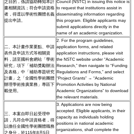
之目的，係請協助轉知本計
Council (NSTC) in issuing this notice is
畫相關資訊；符合申請資格
to request that institutions assist in
者，得逕以學術性團體名義
disseminating information regarding
提出申請。
this program. Eligible applicants may
submit applications directly in the
name of an academic organization.
2. For the program guidelines,
二、本計畫作業要點、申請
application forms, and related
表件及申請方式等相關資
application instructions, please visit
料，請至國科會網站「學術
the NSTC website under “Academic
研究」項下「補助獎勵辦法
Research,” then navigate to “Funding
及表格」中「補助專題研究
Regulations and Forms,” and select
計畫」之「全國性學術團體
“Project Grants” → “Academic
辦理學術推廣業務」專區下
Promotion Activities by National
載使用。
Academic Organizations” to download
the relevant materials.
3. Applications are now being
accepted. Eligible applicants, in their
三、本案自即日起受理申
capacity as individuals holding
請，凡符合申請資格者，得
positions in national academic
以擔任全國性學術團體職務
organizations, shall complete the
之身分，於115年8月5日