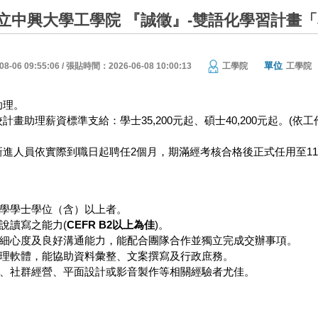
立中興大學工學院 『誠徵』-雙語化學習計畫
單位
06 09:55:06 / 張貼時間：2026-06-08 10:00:13
工學院
工學院
助理。
計畫助理薪資標準支給：學士35,200元起、碩士40,200元起。(依
新進人員依實際到職日起聘任2個月，期滿經考核合格後正式任用至116
學學士學位（含）以上者。
說讀寫之能力(
CEFR B2
以上為佳
)。
細心度及良好溝通能力，能配合團隊合作並獨立完成交辦事項。
理軟體，能協助資料彙整、文案撰寫及行政庶務。
、社群經營、平面設計或影音製作等相關經驗者尤佳。