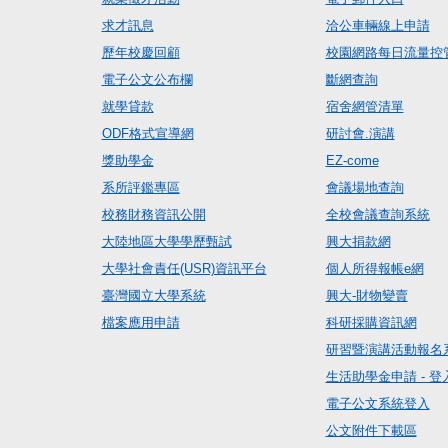
求才訊息
洽公車輛線上申請
歷年校慶回顧
校園網路每日流量控
電子公文公布欄
斷網查詢
就學貸款
宿舍網管清單
ODF格式宣導網
研討會.演講
獎助學金
EZ-come
系所評鑑專區
會議場地查詢
校務財務資訊公開
全校會議查詢系統
大陸地區大學學歷甄試
興大捐款網
大學社會責任(USR)資訊平台
個人所得報帳e網
臺灣國立大學系統
興大-財物變賣
檔案應用申請
科研採購資訊網
研習暨演講活動報名
生活助學金申請 - 登
電子公文系統登入
公文附件下載區