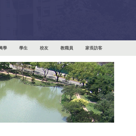
興學
學生
校友
教職員
家長訪客