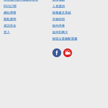
RSS訂閱
人員查詢
網站導覽
校務建言系統
隱私聲明
失物招領
資訊安全
校內停車
登入
如何到興大
校區位置總配置圖