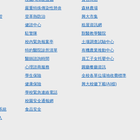
嚴重特殊傳染性肺炎
森林農場
管
登革熱防治
興大市集
健諮中心
租屋資訊網
駐警隊
獸醫教學醫院
校內緊急報案亭
土壤調查試驗中心
特約醫院診所清單
有機農業推動中心
醫師諮詢時間
員工子女托嬰中心
心理諮商服務
圓廳餐廳資訊
學生保險
全校各單位場地收費標準
健康保險
興大校徽下載(AI檔)
學校緊急連絡電話
校園安全通報網
系統
食品安全
入