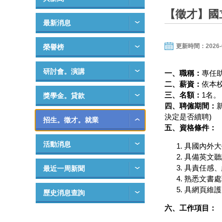
【徵才】國
最新消息
更新時間：2026-08-
榮譽榜
研討會。演講
一、職稱：
專任
二、薪資：
依本校
三、名額：
1名。
獎學金。貸款
四、聘僱期間：
決定是否續聘)
招生。徵才。就業
五、資格條件：
活動消息
具國內外大
具備英文聽
具責任感、
最近一周新聞
熟悉文書處
具網頁維護
歷史消息查詢
六、工作項目：