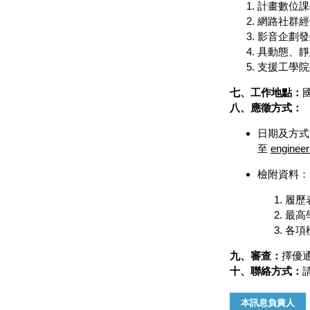
計畫數位課
網路社群經
影音企劃發
具動態、靜
支援工學院
七、工作地點：
八、應徵方式：
日期及方式
至
enginee
檢附資料：
履歷
最高
各項
九、審查：
擇優
十、聯絡方式：
請
本訊息負責人