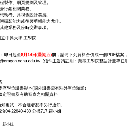
程製作、網頁規劃及管理。
營行銷相關業務。
想執行、具視覺設計美感。
態攝影能力或後製剪輯能力尤佳。
其他業務及臨時交辦事項。
國立中興大學 工學院
：即日起至
8月14日(星期五)
前
，請將下列資料合併成一個PDF檔案，註
r@dragon.nchu.edu.tw
(信件主旨請註明：應徵工學院雙語計畫專任助理
表
學歷學位證書影本(國外證書需有駐外單位驗證)
檢定證書及有助審查之相關資料
通知複試，不合適者恕不另行通知。
洽04-22840-430 分機717 顧小姐
顧小姐