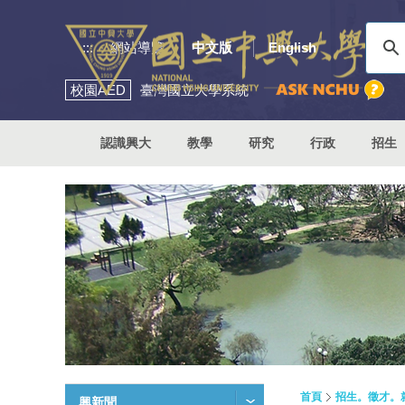
:::
網站導覽
中文版
English
校園
AED
臺灣國立大學系統
認識興大
教學
研究
行政
招生
首頁
招生。徵才。
興新聞