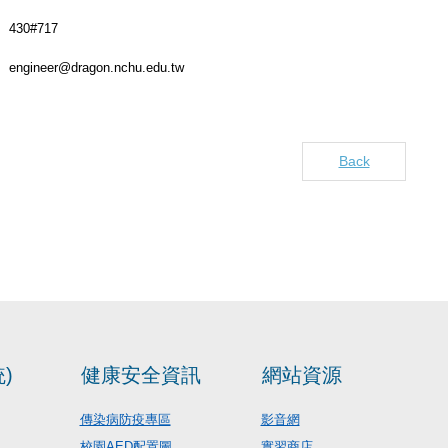
430#717
engineer@dragon.nchu.edu.tw
Back
)
健康安全資訊
網站資源
傳染病防疫專區
影音網
校園AED配置圖
實習商店