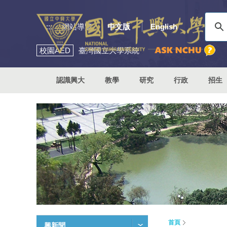
:::
網站導覽
中文版
English
校園
AED
臺灣國立大學系統
認識興大
教學
研究
行政
招生
首頁
興新聞