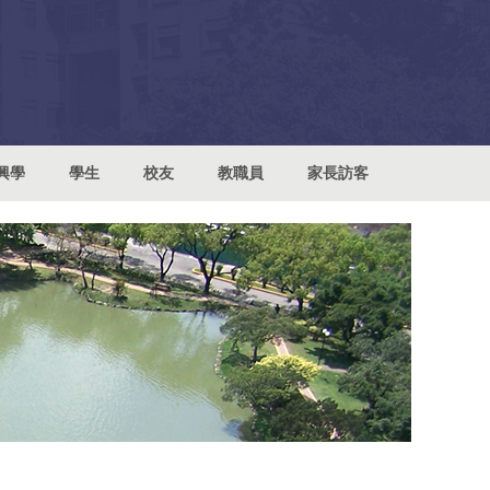
興學
學生
校友
教職員
家長訪客