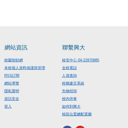
網站資訊
聯繫興大
校園智財網
校安中心 04-22870885
本校個人資料保護與管理
全校電話
RSS訂閱
人員查詢
網站導覽
校務建言系統
隱私聲明
失物招領
資訊安全
校內停車
登入
如何到興大
校區位置總配置圖