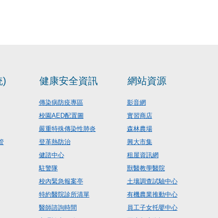
)
健康安全資訊
網站資源
傳染病防疫專區
影音網
校園AED配置圖
實習商店
嚴重特殊傳染性肺炎
森林農場
管
登革熱防治
興大市集
健諮中心
租屋資訊網
駐警隊
獸醫教學醫院
校內緊急報案亭
土壤調查試驗中心
特約醫院診所清單
有機農業推動中心
醫師諮詢時間
員工子女托嬰中心