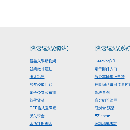
快速連結(網站)
快速連結(系統
新生入學服務網
iLearning3.0
就業徵才活動
電子郵件入口
求才訊息
洽公車輛線上申請
歷年校慶回顧
校園網路每日流量控
電子公文公布欄
斷網查詢
就學貸款
宿舍網管清單
ODF格式宣導網
研討會.演講
獎助學金
EZ-come
系所評鑑專區
會議場地查詢