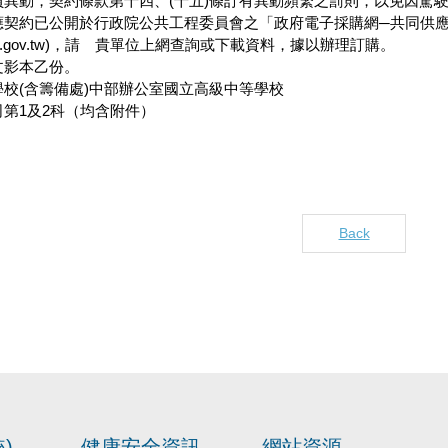
員異動，契約條款第十四、(十五)條訂有異動頻繁之罰則，以免因駕
應契約已公開於行政院公共工程委員會之「政府電子採購網─共同供應
on.pcc.gov.tw)，請 貴單位上網查詢或下載資料，據以辦理訂購。
文影本乙份。
校(含籌備處)中部辦公室國立高級中等學校
第1及2科（均含附件）
Back
)
健康安全資訊
網站資源