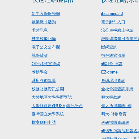
新生入學服務網
iLearning3.0
就業徵才活動
電子郵件入口
求才訊息
洽公車輛線上申請
歷年校慶回顧
校園網路每日流量控
電子公文公布欄
斷網查詢
就學貸款
宿舍網管清單
ODF格式宣導網
研討會.演講
獎助學金
EZ-come
系所評鑑專區
會議場地查詢
校務財務資訊公開
全校會議查詢系統
大陸地區大學學歷甄試
興大捐款網
大學社會責任(USR)資訊平台
個人所得報帳e網
臺灣國立大學系統
興大-財物變賣
檔案應用申請
科研採購資訊網
研習暨演講活動報名