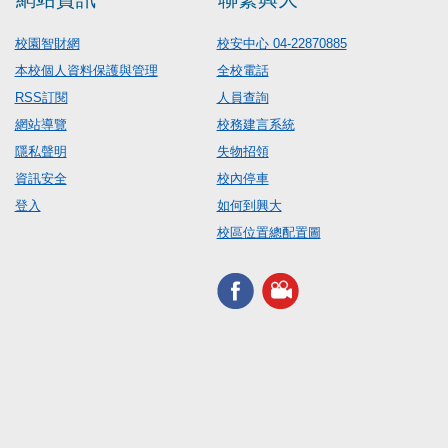
校園智財網
校安中心 04-22870885
本校個人資料保護與管理
全校電話
RSS訂閱
人員查詢
網站導覽
校務建言系統
隱私聲明
失物招領
資訊安全
校內停車
登入
如何到興大
校區位置總配置圖