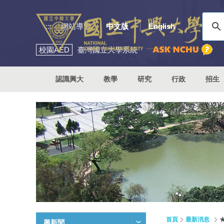
:::
網站導覽
中文版
English
校園
AED
臺灣國立大學系統
認識興大
教學
研究
行政
招生
首頁
最新消息
興新聞