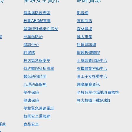
傳染病防疫專區
影音網
校園AED配置圖
實習商店
嚴重特殊傳染性肺炎
森林農場
管
登革熱防治
興大市集
健諮中心
租屋資訊網
駐警隊
獸醫教學醫院
校內緊急報案亭
土壤調查試驗中心
特約醫院診所清單
有機農業推動中心
醫師諮詢時間
員工子女托嬰中心
心理諮商服務
圓廳餐廳資訊
學生保險
全校各單位場地收費標準
健康保險
興大校徽下載(AI檔)
學校緊急連絡電話
校園安全通報網
系統
食品安全