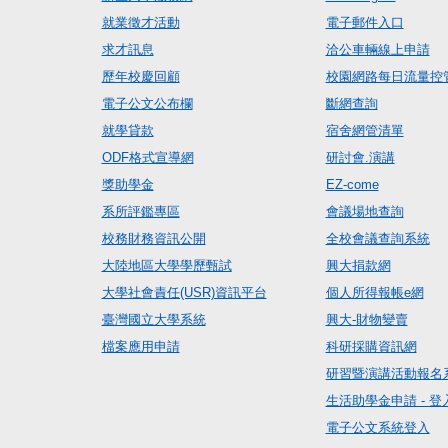
就業徵才活動
電子郵件入口
求才訊息
洽公車輛線上申請
歷年校慶回顧
校園網路每日流量控
電子公文公布欄
斷網查詢
就學貸款
宿舍網管清單
ODF格式宣導網
研討會.演講
獎助學金
EZ-come
系所評鑑專區
會議場地查詢
校務財務資訊公開
全校會議查詢系統
大陸地區大學學歷甄試
興大捐款網
大學社會責任(USR)資訊平台
個人所得報帳e網
臺灣國立大學系統
興大-財物變賣
檔案應用申請
科研採購資訊網
研習暨演講活動報名
生活助學金申請 - 登
電子公文系統登入