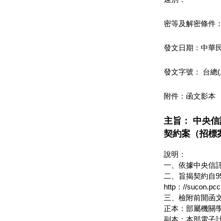
密等及解密條件
發文日期：中華民
發文字號： 台總(二) 
附件：函文影本
主旨： 中央
契約案（招標案
說明：
一、依據中央信託局
二、旨揭契約自9
http：//suco
三、檢附前開函
正本：部屬機關學
副本：本部電子計