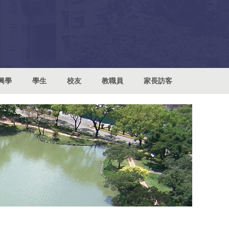
興學
學生
校友
教職員
家長訪客