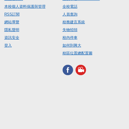
本校個人資料保護與管理
全校電話
RSS訂閱
人員查詢
網站導覽
校務建言系統
隱私聲明
失物招領
資訊安全
校內停車
登入
如何到興大
校區位置總配置圖