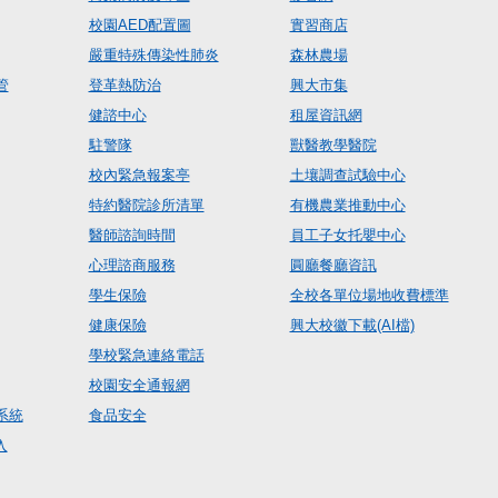
校園AED配置圖
實習商店
嚴重特殊傳染性肺炎
森林農場
管
登革熱防治
興大市集
健諮中心
租屋資訊網
駐警隊
獸醫教學醫院
校內緊急報案亭
土壤調查試驗中心
特約醫院診所清單
有機農業推動中心
醫師諮詢時間
員工子女托嬰中心
心理諮商服務
圓廳餐廳資訊
學生保險
全校各單位場地收費標準
健康保險
興大校徽下載(AI檔)
學校緊急連絡電話
校園安全通報網
系統
食品安全
入