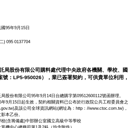
：
國95年9月15日
095 0137704
信託局股份有限公司購料處代理中央政府各機關、學校、國營
號：LP5-950026），業已簽署契約，可供貴單位利
股份有限公司95年9月14日台總購字第09512600112號函辦理。
5年9月15日起生效，契約相關資料已公布於行政院公共工程委員會
n.pcc.gov.tw)及該公司全球資訊網站(網址為：http：//www.cto
文影本乙份。
校(含籌備處)中部辦公室國立高級中等學校
算機中心總務司第1及2科（均含附件）