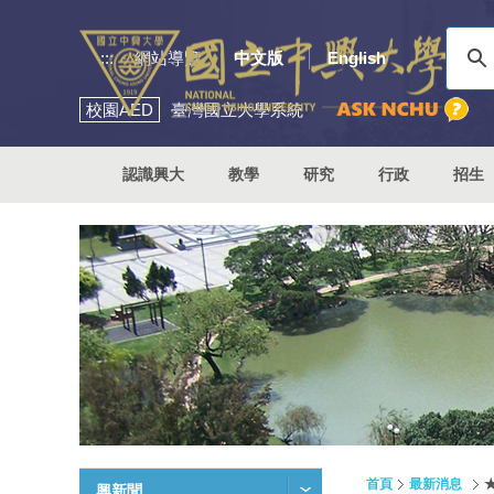
:::
網站導覽
中文版
English
校園
AED
臺灣國立大學系統
認識興大
教學
研究
行政
招生
首頁
最新消息
興新聞