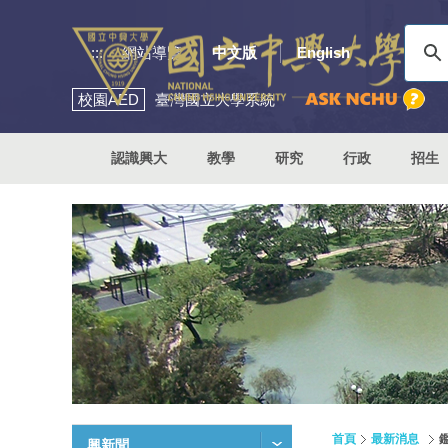
:::
網站導覽
中文版
English
校園
AED
臺灣國立大學系統
認識興大
教學
研究
行政
招生
首頁
最新消息
興新聞