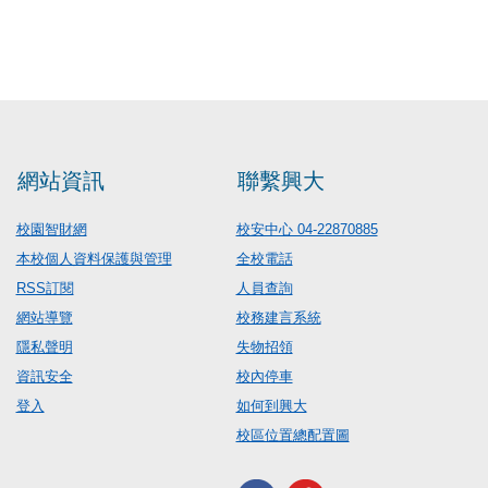
網站資訊
聯繫興大
校園智財網
校安中心 04-22870885
本校個人資料保護與管理
全校電話
RSS訂閱
人員查詢
網站導覽
校務建言系統
隱私聲明
失物招領
資訊安全
校內停車
登入
如何到興大
校區位置總配置圖