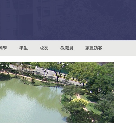
興學
學生
校友
教職員
家長訪客