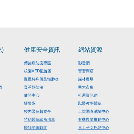
)
健康安全資訊
網站資源
傳染病防疫專區
影音網
校園AED配置圖
實習商店
嚴重特殊傳染性肺炎
森林農場
管
登革熱防治
興大市集
健諮中心
租屋資訊網
駐警隊
獸醫教學醫院
校內緊急報案亭
土壤調查試驗中心
特約醫院診所清單
有機農業推動中心
醫師諮詢時間
員工子女托嬰中心