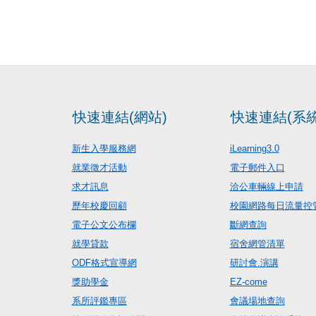
快速連結(網站)
快速連結(系統
新生入學服務網
iLearning3.0
就業徵才活動
電子郵件入口
求才訊息
洽公車輛線上申請
歷年校慶回顧
校園網路每日流量控
電子公文公布欄
斷網查詢
就學貸款
宿舍網管清單
ODF格式宣導網
研討會.演講
獎助學金
EZ-come
系所評鑑專區
會議場地查詢