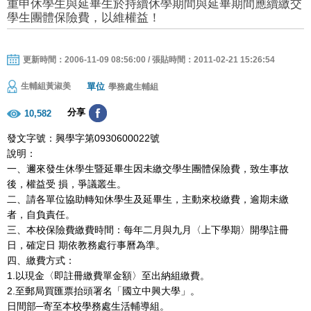
重申休學生與延畢生於持續休學期間與延畢期間應續繳交
學生團體保險費，以維權益！
更新時間：2006-11-09 08:56:00 / 張貼時間：2011-02-21 15:26:54
單位
生輔組黃淑美
學務處生輔組
分享
10,582
發文字號：興學字第0930600022號
說明：
一、邇來發生休學生暨延畢生因未繳交學生團體保險費，致生事故
後，權益受 損，爭議叢生。
二、請各單位協助轉知休學生及延畢生，主動來校繳費，逾期未繳
者，自負責任。
三、本校保險費繳費時間：每年二月與九月〈上下學期〉開學註冊
日，確定日 期依教務處行事曆為準。
四、繳費方式：
1.以現金〈即註冊繳費單金額〉至出納組繳費。
2.至郵局買匯票抬頭署名「國立中興大學」。
日間部─寄至本校學務處生活輔導組。