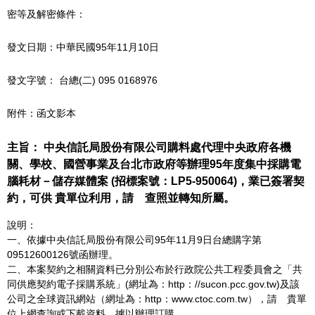
密等及解密條件：
發文日期：中華民國95年11月10日
發文字號： 台總(二) 095 0168976
附件：函文影本
主旨： 中央信託局股份有限公司購料處代理中央政府各機
關、學校、國營事業及台北市政府等辦理95年度集中採購電
腦耗材－儲存媒體案 (招標案號：LP5-950064)，業已簽署契
約，可供 貴單位利用，請 查照並轉知所屬。
說明：
一、依據中央信託局股份有限公司95年11月9日台總購字第
09512600126號函辦理。
二、本案契約之相關資料已分別公布於行政院公共工程委員會之「共
同供應契約電子採購系統」(網址為：http：//sucon.pcc.gov.tw)及該
公司之全球資訊網站（網址為：http：www.ctoc.com.tw），請 貴單
位上網查詢或下載資料，據以辦理訂購。