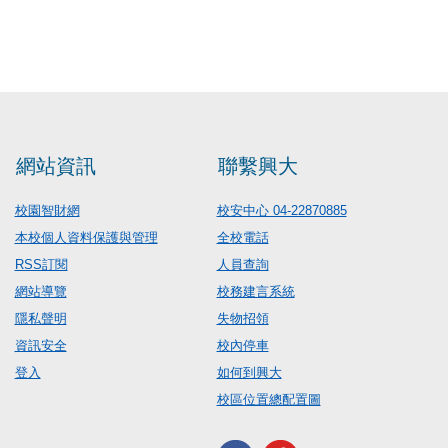
網站資訊
聯繫興大
校園智財網
校安中心 04-22870885
本校個人資料保護與管理
全校電話
RSS訂閱
人員查詢
網站導覽
校務建言系統
隱私聲明
失物招領
資訊安全
校內停車
登入
如何到興大
校區位置總配置圖