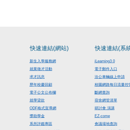
快速連結(網站)
快速連結(系統
新生入學服務網
iLearning3.0
就業徵才活動
電子郵件入口
求才訊息
洽公車輛線上申請
歷年校慶回顧
校園網路每日流量控
電子公文公布欄
斷網查詢
就學貸款
宿舍網管清單
ODF格式宣導網
研討會.演講
獎助學金
EZ-come
系所評鑑專區
會議場地查詢