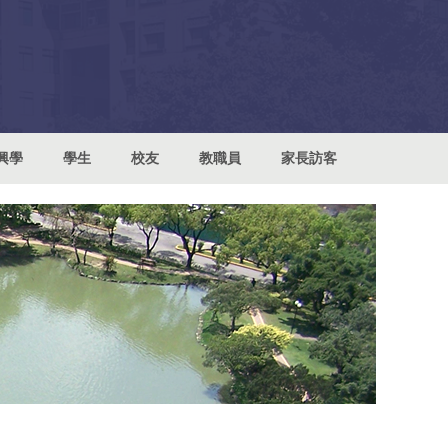
興學
學生
校友
教職員
家長訪客