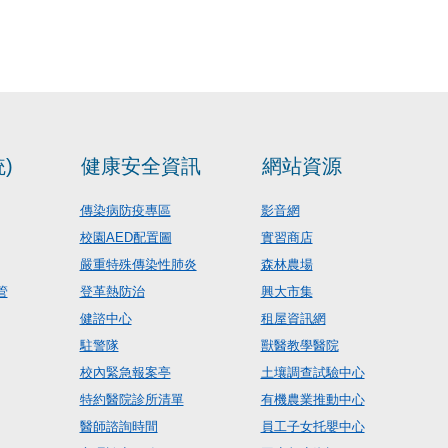
)
健康安全資訊
網站資源
傳染病防疫專區
影音網
校園AED配置圖
實習商店
嚴重特殊傳染性肺炎
森林農場
管
登革熱防治
興大市集
健諮中心
租屋資訊網
駐警隊
獸醫教學醫院
校內緊急報案亭
土壤調查試驗中心
特約醫院診所清單
有機農業推動中心
醫師諮詢時間
員工子女托嬰中心