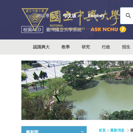
:::
網站導覽
中文版
English
校園
AED
臺灣國立大學系統
認識興大
教學
研究
行政
招生
首頁
最新消息
興新聞