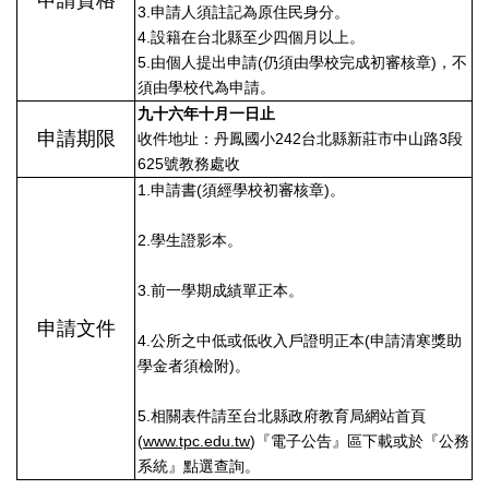
3.申請人須註記為原住民身分。
4.設籍在台北縣至少四個月以上。
5.由個人提出申請(仍須由學校完成初審核章)，不
須由學校代為申請。
九十六年十月一日止
申請期限
收件地址：丹鳳國小242台北縣新莊市中山路3段
625號教務處收
1.申請書(須經學校初審核章)。
2.學生證影本。
3.前一學期成績單正本。
申請文件
4.公所之中低或低收入戶證明正本(申請清寒獎助
學金者須檢附)。
5.相關表件請至台北縣政府教育局網站首頁
(
www.tpc.edu.tw
)『電子公告』區下載或於『公務
系統』點選查詢。