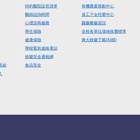
特約醫院診所清單
有機農業推動中心
醫師諮詢時間
員工子女托嬰中心
心理諮商服務
圓廳餐廳資訊
學生保險
全校各單位場地收費標準
健康保險
興大校徽下載(AI檔)
學校緊急連絡電話
校園安全通報網
系統
食品安全
入