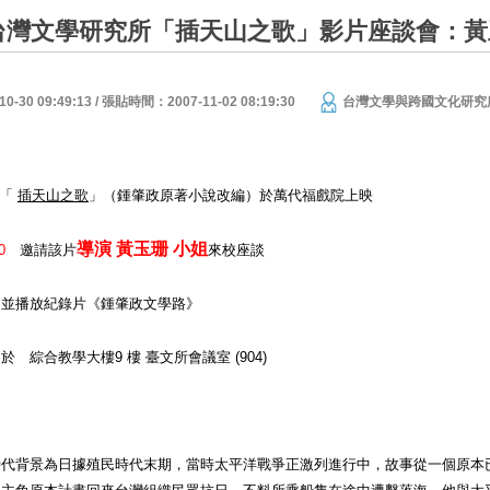
六)台灣文學研究所「插天山之歌」影片座談會：黃
30 09:49:13 / 張貼時間：2007-11-02 08:19:30
台灣文學與跨國文化研究
「
插天山之歌
」（鍾肇政原著小說改編）於萬代福戲院上映
導演 黃玉珊 小姐
:00
邀請該片
來校座談
片《鍾肇政文學路》
於 綜合教學大樓9 樓 臺文所會議室 (904)
時代背景為日據殖民時代末期，當時太平洋戰爭正激列進行中，故事從一個原本