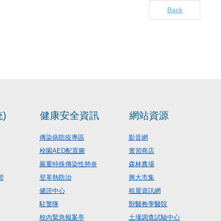
Back
)
健康安全資訊
網站資源
傳染病防疫專區
影音網
校園AED配置圖
實習商店
嚴重特殊傳染性肺炎
森林農場
管
登革熱防治
興大市集
健諮中心
租屋資訊網
駐警隊
獸醫教學醫院
校內緊急報案亭
土壤調查試驗中心