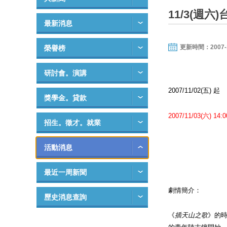
11/3(週
最新消息
更新時間：2007-10-
榮譽榜
研討會。演講
2007/11/02(五) 起
獎學金。貸款
2007/11/03(六) 14
招生。徵才。就業
並播放紀錄
活動消息
最近一周新聞
劇情簡介：
歷史消息查詢
《
插天山之歌
》的