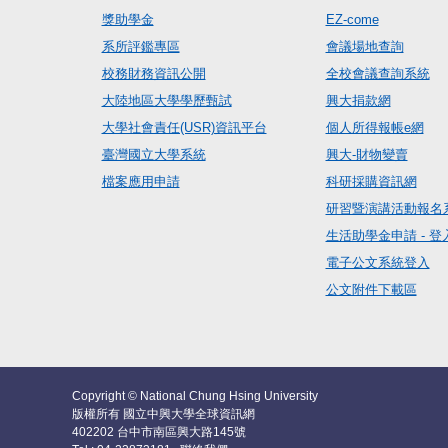
獎助學金
EZ-come
系所評鑑專區
會議場地查詢
校務財務資訊公開
全校會議查詢系統
大陸地區大學學歷甄試
興大捐款網
大學社會責任(USR)資訊平台
個人所得報帳e網
臺灣國立大學系統
興大-財物變賣
檔案應用申請
科研採購資訊網
研習暨演講活動報名
生活助學金申請 - 登
電子公文系統登入
公文附件下載區
Copyright © National Chung Hsing University
版權所有 國立中興大學全球資訊網
402202 台中市南區興大路145號