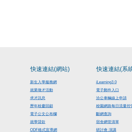
快速連結(網站)
快速連結(系統
新生入學服務網
iLearning3.0
就業徵才活動
電子郵件入口
求才訊息
洽公車輛線上申請
歷年校慶回顧
校園網路每日流量控
電子公文公布欄
斷網查詢
就學貸款
宿舍網管清單
ODF格式宣導網
研討會.演講