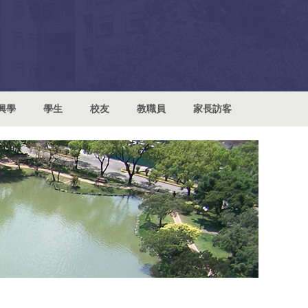
興學
學生
校友
教職員
家長訪客