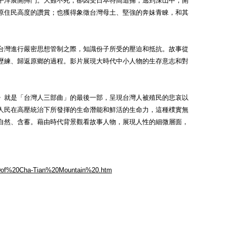
平洋展開搏鬥。大難不死，卻因受日本特高追捕，逃到深山中，開
原住民高度的讚賞；也獲得象徵台灣母土、堅強的奔妹青睞，和其
台灣進行嚴密思想管制之際，知識份子所受的壓迫和抵抗。故事從
歷練、歸返原鄉的過程。影片展現大時代中小人物的生存意志和對
》就是「台灣人三部曲」的最後一部，呈現台灣人被殖民的悲哀以
人民在高壓統治下所發揮的生命潛能和鮮活的生命力，這種樸實無
自然、含蓄。藉由時代背景觀看故事人物，展現人性的細微層面，
20of%20Cha-Tian%20Mountain%20.htm