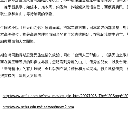
。主角原本計畫回來台灣組織民眾抗日，不料所乘船隻在途中遭擊落海，他與太
程，從學習農事，如鋸木、拖木馬、釣香魚、鉤驢鰻來養活自己，而獲得農民、
爭取生存和自由，等待黎明的來臨。
先生同名小說《插天山之歌》改編而成。描寫二戰末期，日本加強內部彈壓，對
日本高等學位，抱著高遠的理想而回台的青年陸志鑲開始，在戰亂流離中逃亡、
的細微層面和人文關懷。
時期台灣同胞長期忍受異族無情的統治，寫出「台灣人三部曲」，《插天山之歌
。而在黃玉珊導演的影像世界裡，您將看到秀麗的山川、優秀的兒女，以及台灣
是「臺灣精神」的有力展現。全片以獨立製片精神和方式完成。影片風格優美、
溫婉質樸的，深具人文觀照。
http://www.wdful.com.tw/new_movies_pic_htm/20071023_The%20Song%
http://www.nchu.edu.tw/~taiwan/news2.htm