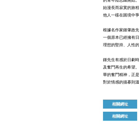
的青年陸志鑲開始
始漫長而寂寞的旅
他人一樣在困境中
根據名作家鍾肇政
一個原本已經擁有
理想的堅持、人性
鍾先生有感於日劇
及奮鬥再生的希望
華的奮鬥精神，正
對於情感的描摹則
相關網址
相關網址