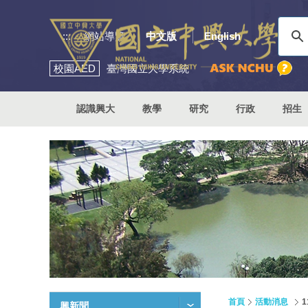
:::
網站導覽
中文版
English
校園
AED
臺灣國立大學系統
認識興大
教學
研究
行政
招生
首頁
活動消息
興新聞