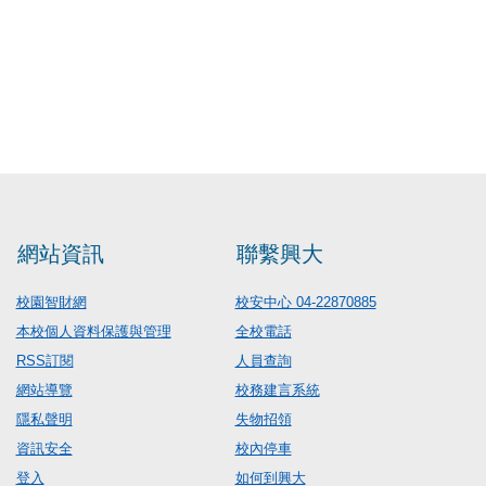
網站資訊
聯繫興大
校園智財網
校安中心 04-22870885
本校個人資料保護與管理
全校電話
RSS訂閱
人員查詢
網站導覽
校務建言系統
隱私聲明
失物招領
資訊安全
校內停車
登入
如何到興大