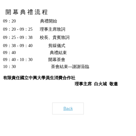
開 幕 典 禮 流 程
09：20
典禮開始
09：20 - 09：25
理事主席致詞
09：25 - 09：38
校長、貴賓致詞
09：38 - 09：40
剪綵儀式
09：40
典禮結束
09：40 - 10：30
開幕茶會
—
10：30
茶會結束
謝謝蒞臨
有限責任國立中興大學員生消費合作社
理事主席
白火城
敬邀
Back