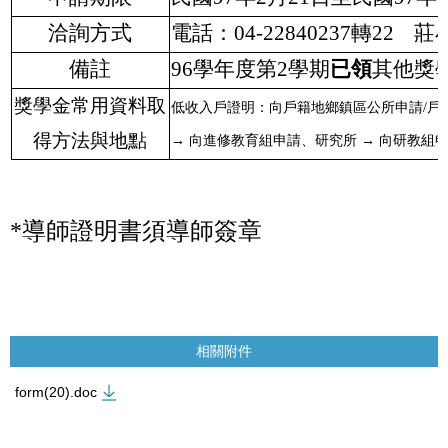
洽詢方式
電話：
04-22840237轉22
莊
備註
96學年度第2學期
已領
其他獎
獎學金常用資料取
低收入戶證明：向戶籍地鄉鎮區公所申請
/
得方法與地點
→ 向進修教育組申請、研究所 → 向研教組
*導師證明書須導師簽章
相關附件
form(20).doc