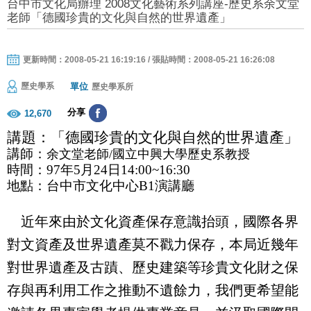
台中市文化局辦理 2008文化藝術系列講座-歷史系余文堂
老師「德國珍貴的文化與自然的世界遺產」
更新時間：2008-05-21 16:19:16 / 張貼時間：2008-05-21 16:26:08
單位
歷史學系
歷史學系所
分享
12,670
講題：
「
德國珍貴的文化與自然的世界遺產
」
講師：
余文堂
老師
/
國立中興大學歷
史系
教授
時間：
97
年
5
月
24
日
14:00~16:30
地點：台中市文化中心
B1
演講廳
近年來由於文化資產保存意識抬頭，國際各界
對文資產及世界遺產莫不戳力保存，本局近幾年
對世界遺產及古蹟、歷史建築等珍貴文化財之保
存與再利用工作之推動不遺餘力
，我們更希望能