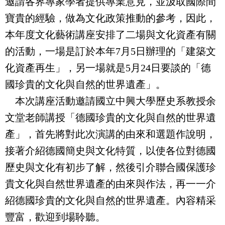
邀請各界專家學者提供專業意見，並汲取國際間
寶貴的經驗，做為文化政策推動的參考，因此，
本年度文化藝術講座安排了二場與文化資產有關
的活動，一場是訂於本年
7
月
5
日辦理的「
建築文
化資產再生
」
，另一場就是
5
月
24
日
要談的
「
德
國珍貴的文化與自然的世界遺產
」
。
本次講座活動邀請國立中興大學歷史系教授余
文堂老師講授
「
德國珍貴的文化與自然的世界遺
產
」，首先
將對此次演講的由來和選題作說明，
接著介紹德國簡史與文化特質，以使各位對德國
歷史與文化有初步了解，然後引介聯合國保護珍
貴文化與自然世界遺產的由來與作法，再一一介
紹德國珍貴的文化與自然的世界遺產。內容精采
豐富，歡迎到場聆聽。