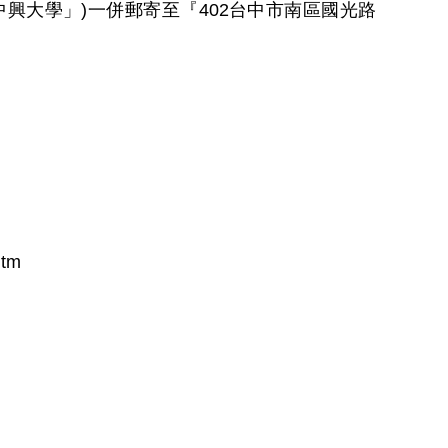
中興大學」
)
一併郵寄至『
402
台中市南區國光路
htm