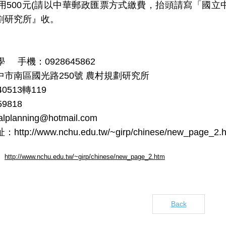
用
500
元
(
請以中華郵政匯票方式繳費，抬頭請寫「國立
劃研究所』收。
學
手機：
0928645862
中市南區國光路
250
號
農村規劃研究所
40513
轉
119
59818
ralplanning@hotmail.com
址：
http://www.nchu.edu.tw/~girp/chinese/new_page_2.
http://www.nchu.edu.tw/~girp/chinese/new_page_2.htm
Back