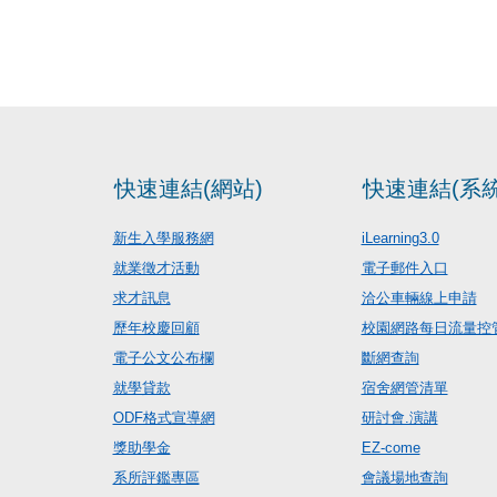
快速連結(網站)
快速連結(系統
新生入學服務網
iLearning3.0
就業徵才活動
電子郵件入口
求才訊息
洽公車輛線上申請
歷年校慶回顧
校園網路每日流量控
電子公文公布欄
斷網查詢
就學貸款
宿舍網管清單
ODF格式宣導網
研討會.演講
獎助學金
EZ-come
系所評鑑專區
會議場地查詢