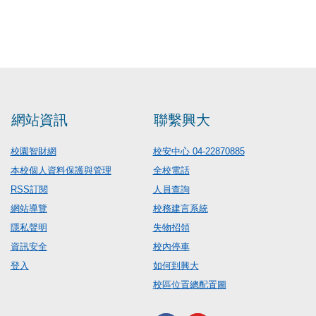
網站資訊
聯繫興大
校園智財網
校安中心 04-22870885
本校個人資料保護與管理
全校電話
RSS訂閱
人員查詢
網站導覽
校務建言系統
隱私聲明
失物招領
資訊安全
校內停車
登入
如何到興大
校區位置總配置圖