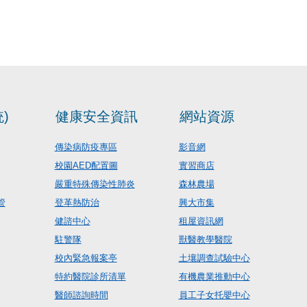
)
健康安全資訊
網站資源
傳染病防疫專區
影音網
校園AED配置圖
實習商店
嚴重特殊傳染性肺炎
森林農場
管
登革熱防治
興大市集
健諮中心
租屋資訊網
駐警隊
獸醫教學醫院
校內緊急報案亭
土壤調查試驗中心
特約醫院診所清單
有機農業推動中心
醫師諮詢時間
員工子女托嬰中心