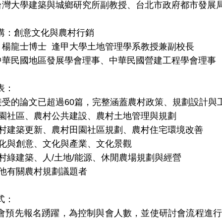
台灣大學建築與城鄉研究所副教授、台北市政府都市發展
講：創意文化與農村行銷
：
楊龍士
博士
逢甲大學土地管理學系
教授
兼副校長
中華民國地區發展學會理事、中華民國營建工程學會理事
表：
接受的論文已超過
60
篇，完整涵蓋
農村政策、規劃設計與
園社
區、
農村公共建
設、
農村土地管理與規劃
村建築更新、農村田園社區規劃、農村住宅環境改善
化與創意、文化與產業、文化景觀
村綠建築、人
/
土地
/
能源、休閒農場規劃與經營
他有關農村規劃議題者
式：
會預先報名踴躍，為控制與會人數，並使研討會流程進