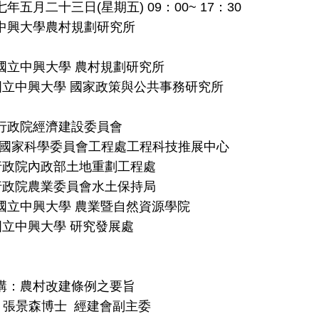
七年五月二十三日
(
星期五
)
09
：
00~ 17
：
30
中興大學農村規劃研究所
國立中興大學
農村規劃研究所
立中興大學
國家政策與公共事務研究所
行政院經濟建設委員會
國家科學委員會工程處工程科技推展中心
政院內政部土地重劃工程處
政院農業委員會水土保持局
國立中興大學
農業暨自然資源學院
立中興大學
研究發展處
講：農村改建條例之要旨
：
張景森
博士
經建會副主委