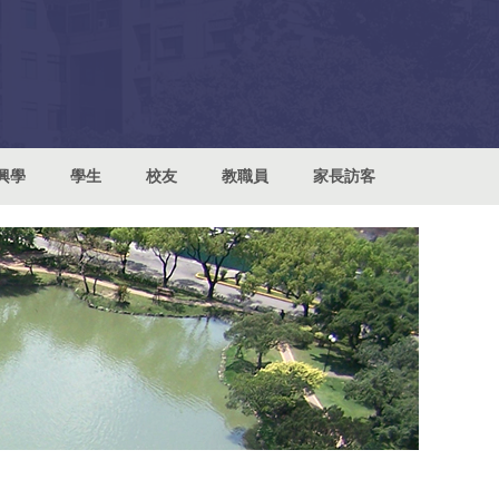
興學
學生
校友
教職員
家長訪客