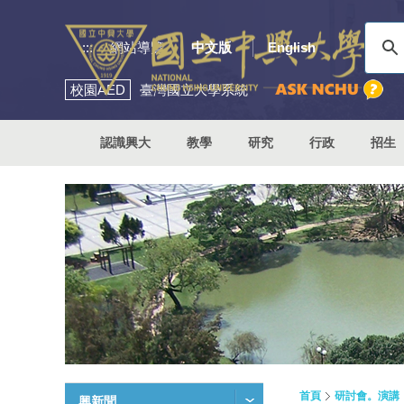
:::
網站導覽
中文版
English
校園
AED
臺灣國立大學系統
認識興大
教學
研究
行政
招生
首頁
研討會。演講
興新聞