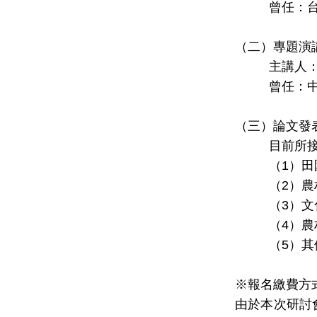
曾任：
（二）專題演
主講人
曾任：
（三）論文發
目前
所
（
1
）田
（
2
）
農
（
3
）
文
（
4
）農
（
5
）其
※報名繳費方
由於本次研討