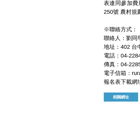
表連同參加費
250
號
農村規
※聯絡方式：
聯絡人：劉
同
地址：
402
台
電話：
04-228
傳真：
04-228
電子信箱：
ru
報名表下載網
相關網址