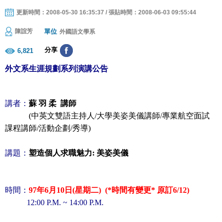
更新時間：2008-05-30 16:35:37 / 張貼時間：2008-06-03 09:55:44
單位
陳誼芳
外國語文學系
分享
6,821
外文系生涯規劃系列演講公告
講者：
蘇 羽 柔
講師
(
中英文雙語主持人
/
大學美姿美儀講師
/
專業航空面試
課程講師
/
活動企劃
/
秀導
)
講題：
塑造個人求職魅力
:
美姿美儀
時間：
97
年
6
月
10
日
(
星期二
) (*時間有變更* 原訂6/12)
12:00 P.M. ~ 14:00 P.M.