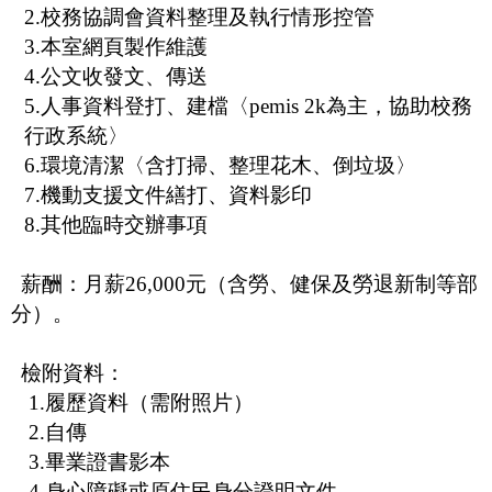
2.
校務協調會資料整理及執行情形控管
3.
本室網頁製作維護
4.
公文收發文、傳送
5.
人事資料登打、建檔〈
pemis 2k
為主，協助校務
行政系統〉
6.
環境清潔〈含打掃、整理花木、倒垃圾〉
7.
機動支援文件繕打、資料影印
8.
其他臨時交辦事項
薪酬：月薪
26,000
元（含勞、健保及勞退新制等部
分）。
檢附資料：
1.
履歷資料（需附照片）
2.
自傳
3.
畢業證書影本
4.
身心障礙或原住民身分證明文件