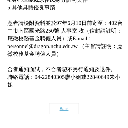
5.
其他具體優良事蹟
意者請檢附資料並於
97
年
6
月
10
日前寄至：
402
台
中市南區國光路
250
號 人事室 收（信封請註明：
應徵校務基金聘僱人員）或
E-mail
：
personnel@dragon.nchu.edu.tw
（主旨請註明：應
徵校務基金聘僱人員）
合者通知面試，不合者恕不另行通知及退件。
聯絡電話：
04-22840305
廖
小姐或
22840649
朱
小
姐
Back