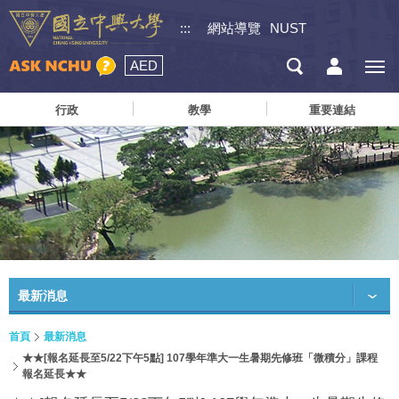
:::
網站導覽
NUST
AED
行政
教學
重要連結
最新消息
首頁
最新消息
★★[報名延長至5/22下午5點] 107學年準大一生暑期先修班「微積分」課程
報名延長★★