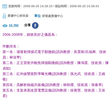
更新時間：2008-06-20 14:38:10 / 張貼時間：2008-06-20 14:38:43
單位
貴儀中心林玫姿
研發處貴儀中心
分享
10,392
2006-2008年，績效良好之儀器為：
件數排名：
第一名：場發射掃描式電子顯微鏡(諮詢教授：吳震裕/呂福興、技術
員：林佳苹)
第二名：正立雷射共軛焦掃描顯微鏡(諮詢教授：陳鴻震、技術員：陳
貞如)
第三名：紅外線雙面對準曝光機(諮詢教授：孫允武、技術員：王維
敬)
第四名：高解析核磁共振儀(諮詢教授：林助傑、技術員：張春單)
第五名：支架表面改質電漿設備(諮詢教授：徐善慧、技術員：王依
君)