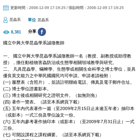
更新時間：2008-12-09 17:19:25 / 張貼時間：2008-12-09 17:19:25
單位
昆蟲系
昆蟲系
分享
8,381
國立中興大學昆蟲學系誠徵教師
一、 國立中興大學昆蟲學系誠徵教師一名（教授、副教授或助理教
授），擔任動植物害蟲防治或生態學相關領域教學與研究。
二、 凡具昆蟲學、蟎蜱學、生態學或相關生命科學之博士學位，並具
優良英文能力之中華民國國民均可申請。申請者請檢附：
(一) 履歷表（含照片），並請註明聯絡電話、傳真及電子郵件住址。
(二) 博士學位證書影本。
(三) 博士後或相關研究之證明文件。（如無則免）
(四) 著作一覽表。（請至本系網頁下載）
(五) 五年內代表著作一篇（至2009年2月15日止未逾五年者）抽印本
（或影本）一式三份及學位論文一份。
(六) 五年內參考著作抽印本（或影本）（至2009年7月31日止）一式
三份。
(七) 可開設課程之課程綱要。（請至本系網頁下載）