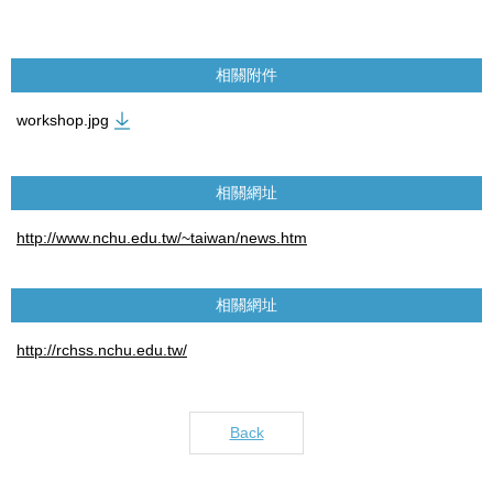
相關附件
workshop.jpg
相關網址
http://www.nchu.edu.tw/~taiwan/news.htm
相關網址
http://rchss.nchu.edu.tw/
Back