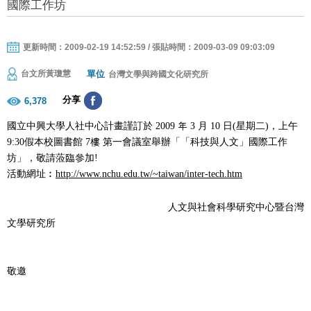
國際工作坊
更新時間：2009-02-19 14:52:59 / 張貼時間：2009-03-09 09:03:09
單位
台文所黃瓊慧
台灣文學與跨國文化研究所
分享
6,378
國立中興大學人社中心計畫謹訂於
2009
年
3
月
10
日
(
星期二
)
，上午
9:30假本校圖書館
7
樓 第一會議室舉辦「「科技與人文」國際工作
坊」，敬請蒞臨參加
!
活動網址︰
http://www.nchu.edu.tw/~taiwan/inter-tech.htm
人文與社會科學研究中心暨台灣
文學研究所
敬邀