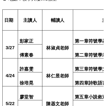
日期
主讀人
輔讀人
彭家正
第一章符號學
林淑貞
老師
3/27
傅素春
第二章符號學
許嘉雯
第三章符號學
林仁昱
老師
4/24
徐培晃
第四章詩歌語
廖堂智
第五章小說敘
陳器文
老師
5/22