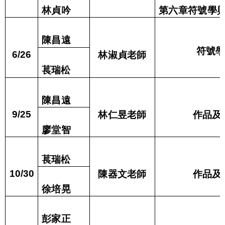
林貞吟
第六章符號學
陳昌遠
符號學
林淑貞老師
6/26
萇瑞松
陳昌遠
林仁昱
老師
作品及
9/25
廖堂智
萇瑞松
陳器文
老師
作品及
10/30
徐培晃
彭家正