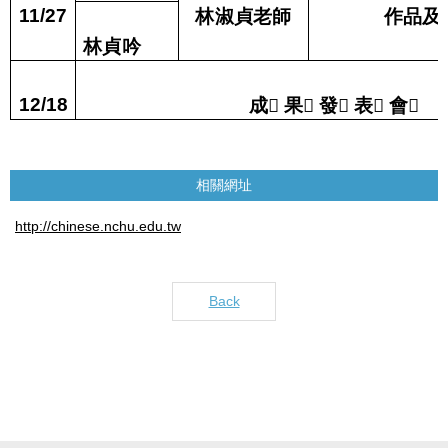
林淑貞
老師
作品及
11/27
林貞吟
成

果

發

表

會

12/18
相關網址
http://chinese.nchu.edu.tw
Back