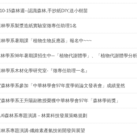
/10-15森林週--認識森林,手抄紙DIY,送小樹苗
森林學系製漿造紙實驗室徵專任助理1名
森林學系暑期課「植物生物反應器」報名中~~~
森林學系98年暑期課招生中─「植物代謝體學」、「植物代謝體學分
森林學系木材化學研究室-『徵專任助理一名』
賀森林學系參加「中華林學會97年度學術論文發表會」成績斐然
賀森林學系王升陽副教授榮獲中華林學會97年「森林學術獎」
11/6森林系專題演講－林業科技發展策略規劃
森林系專題演講-纖維素產氫技術開發與展望