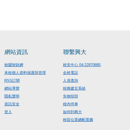
網站資訊
聯繫興大
校園智財網
校安中心 04-22870885
本校個人資料保護與管理
全校電話
RSS訂閱
人員查詢
網站導覽
校務建言系統
隱私聲明
失物招領
資訊安全
校內停車
登入
如何到興大
校區位置總配置圖