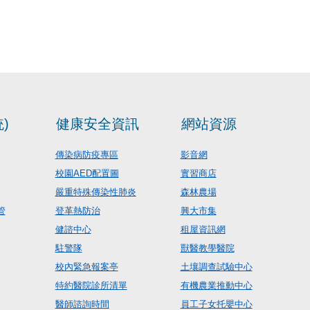
)
健康安全資訊
網站資源
傳染病防疫專區
影音網
校園AED配置圖
實習商店
嚴重特殊傳染性肺炎
森林農場
管
登革熱防治
興大市集
健諮中心
租屋資訊網
駐警隊
獸醫教學醫院
校內緊急報案亭
土壤調查試驗中心
特約醫院診所清單
有機農業推動中心
醫師諮詢時間
員工子女托嬰中心