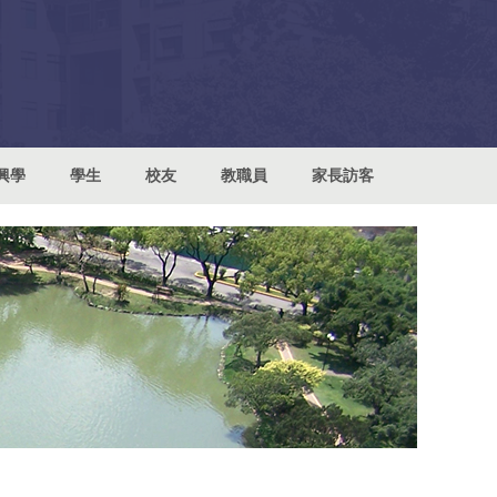
興學
學生
校友
教職員
家長訪客