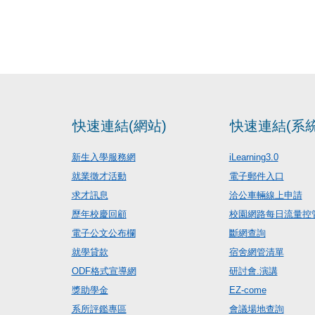
快速連結(網站)
快速連結(系統
新生入學服務網
iLearning3.0
就業徵才活動
電子郵件入口
求才訊息
洽公車輛線上申請
歷年校慶回顧
校園網路每日流量控
電子公文公布欄
斷網查詢
就學貸款
宿舍網管清單
ODF格式宣導網
研討會.演講
獎助學金
EZ-come
系所評鑑專區
會議場地查詢