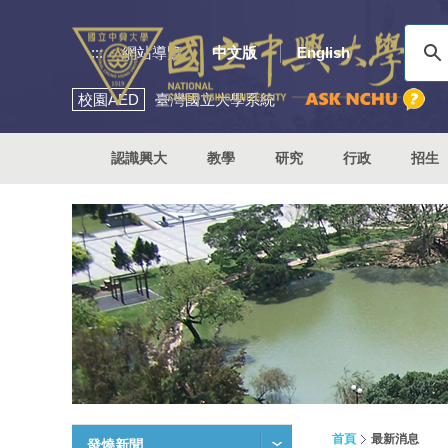
:::
網站導覽
中文版
English
校園
AED
臺灣國立大學系統
認識興大
教學
研究
行政
招生
首頁
最新消息
發燒新聞