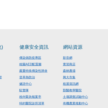
)
健康安全資訊
網站資源
傳染病防疫專區
影音網
校園AED配置圖
實習商店
嚴重特殊傳染性肺炎
森林農場
管
登革熱防治
興大市集
健諮中心
租屋資訊網
駐警隊
獸醫教學醫院
校內緊急報案亭
土壤調查試驗中心
特約醫院診所清單
有機農業推動中心