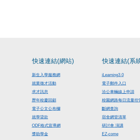
快速連結(網站)
快速連結(系統
新生入學服務網
iLearning3.0
就業徵才活動
電子郵件入口
求才訊息
洽公車輛線上申請
歷年校慶回顧
校園網路每日流量控
電子公文公布欄
斷網查詢
就學貸款
宿舍網管清單
ODF格式宣導網
研討會.演講
獎助學金
EZ-come