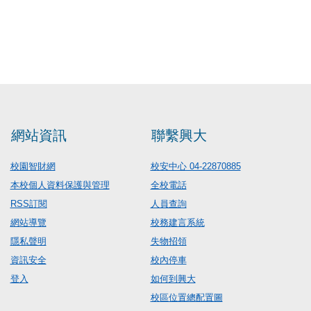
網站資訊
聯繫興大
校園智財網
校安中心 04-22870885
本校個人資料保護與管理
全校電話
RSS訂閱
人員查詢
網站導覽
校務建言系統
隱私聲明
失物招領
資訊安全
校內停車
登入
如何到興大
校區位置總配置圖