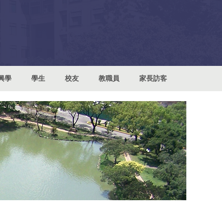
興學
學生
校友
教職員
家長訪客