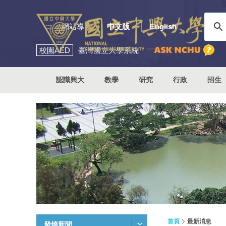
:::
網站導覽
中文版
English
校園
AED
臺灣國立大學系統
認識興大
教學
研究
行政
招生
首頁
最新消息
發燒新聞