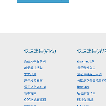
快速連結(網站)
快速連結(系統
新生入學服務網
iLearning3.0
就業徵才活動
電子郵件入口
求才訊息
洽公車輛線上申請
歷年校慶回顧
校園網路每日流量控
電子公文公布欄
斷網查詢
就學貸款
宿舍網管清單
ODF格式宣導網
研討會.演講