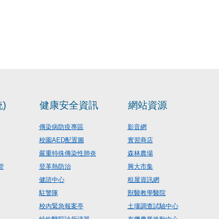
)
健康安全資訊
網站資源
傳染病防疫專區
影音網
校園AED配置圖
實習商店
嚴重特殊傳染性肺炎
森林農場
管
登革熱防治
興大市集
健諮中心
租屋資訊網
駐警隊
獸醫教學醫院
校內緊急報案亭
土壤調查試驗中心