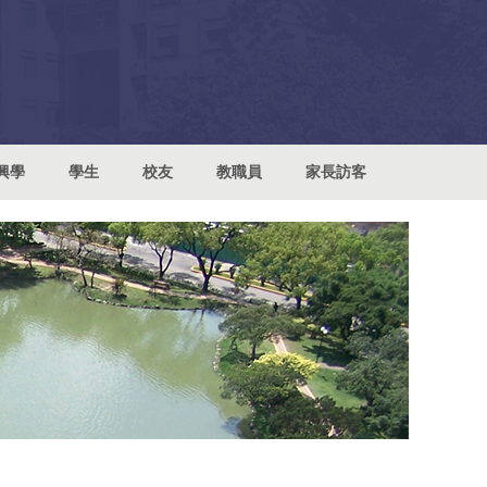
興學
學生
校友
教職員
家長訪客