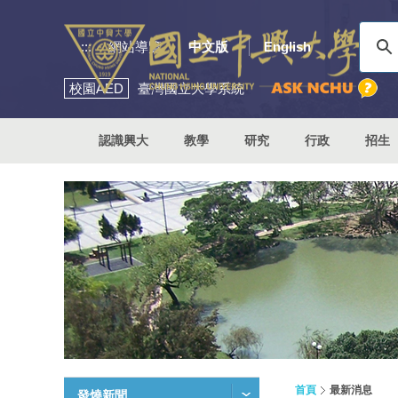
:::
網站導覽
中文版
English
校園
AED
臺灣國立大學系統
認識興大
教學
研究
行政
招生
首頁
最新消息
發燒新聞