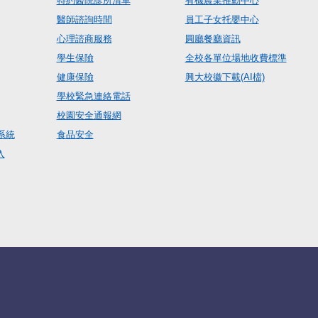
特約醫院診所清單
有機農業推動中心
醫師諮詢時間
員工子女托嬰中心
心理諮商服務
圓廳餐廳資訊
學生保險
全校各單位場地收費標準
健康保險
興大校徽下載(AI檔)
學校緊急連絡電話
校園安全通報網
系統
食品安全
入