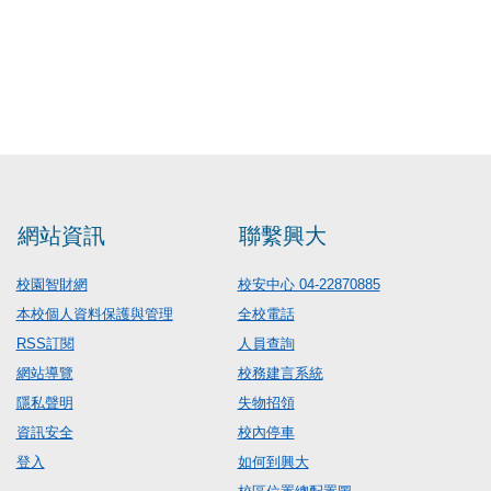
網站資訊
聯繫興大
校園智財網
校安中心 04-22870885
本校個人資料保護與管理
全校電話
RSS訂閱
人員查詢
網站導覽
校務建言系統
隱私聲明
失物招領
資訊安全
校內停車
登入
如何到興大