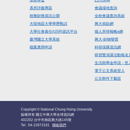
獎助學金
EZ-come
系所評鑑專區
會議場地查詢
校務財務資訊公開
全校會議查詢系統
大陸地區大學學歷甄試
興大捐款網
大學社會責任(USR)資訊平台
個人所得報帳e網
臺灣國立大學系統
興大-財物變賣
檔案應用申請
科研採購資訊網
研習暨演講活動報名
生活助學金申請 - 登
電子公文系統登入
公文附件下載區
Copyright © National Chung Hsing University
版權所有 國立中興大學全球資訊網
402202 台中市南區興大路145號
Tel : 04-22873181
聯絡我們