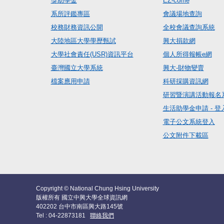
獎助學金
EZ-come
系所評鑑專區
會議場地查詢
校務財務資訊公開
全校會議查詢系統
大陸地區大學學歷甄試
興大捐款網
大學社會責任(USR)資訊平台
個人所得報帳e網
臺灣國立大學系統
興大-財物變賣
檔案應用申請
科研採購資訊網
研習暨演講活動報名
生活助學金申請 - 登
電子公文系統登入
公文附件下載區
Copyright © National Chung Hsing University
版權所有 國立中興大學全球資訊網
402202 台中市南區興大路145號
Tel : 04-22873181
聯絡我們