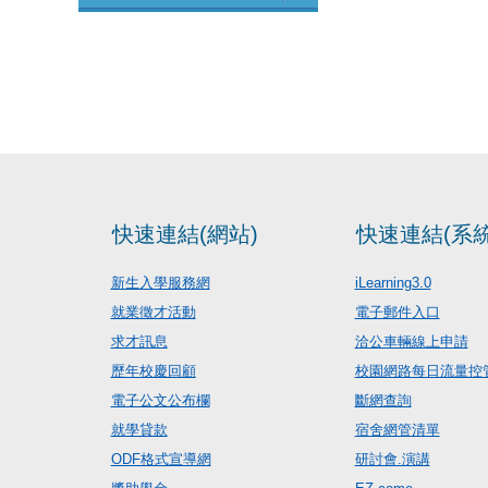
快速連結(網站)
快速連結(系統
新生入學服務網
iLearning3.0
就業徵才活動
電子郵件入口
求才訊息
洽公車輛線上申請
歷年校慶回顧
校園網路每日流量控
電子公文公布欄
斷網查詢
就學貸款
宿舍網管清單
ODF格式宣導網
研討會.演講