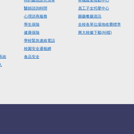
特約醫院診所清單
有機農業推動中心
醫師諮詢時間
員工子女托嬰中心
心理諮商服務
圓廳餐廳資訊
學生保險
全校各單位場地收費標準
健康保險
興大校徽下載(AI檔)
學校緊急連絡電話
校園安全通報網
系統
食品安全
入