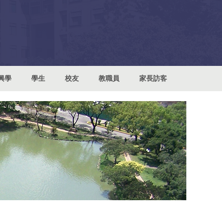
興學
學生
校友
教職員
家長訪客