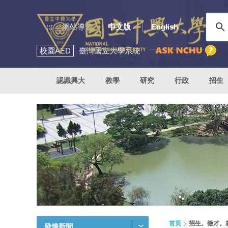
:::
網站導覽
中文版
English
校園
AED
臺灣國立大學系統
認識興大
教學
研究
行政
招生
首頁
招生。徵才。
發燒新聞