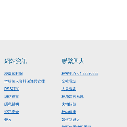
網站資訊
聯繫興大
校園智財網
校安中心 04-22870885
本校個人資料保護與管理
全校電話
RSS訂閱
人員查詢
網站導覽
校務建言系統
隱私聲明
失物招領
資訊安全
校內停車
登入
如何到興大