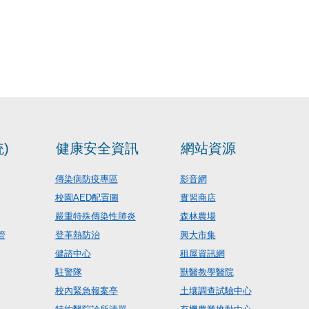
)
健康安全資訊
網站資源
傳染病防疫專區
影音網
校園AED配置圖
實習商店
嚴重特殊傳染性肺炎
森林農場
管
登革熱防治
興大市集
健諮中心
租屋資訊網
駐警隊
獸醫教學醫院
校內緊急報案亭
土壤調查試驗中心