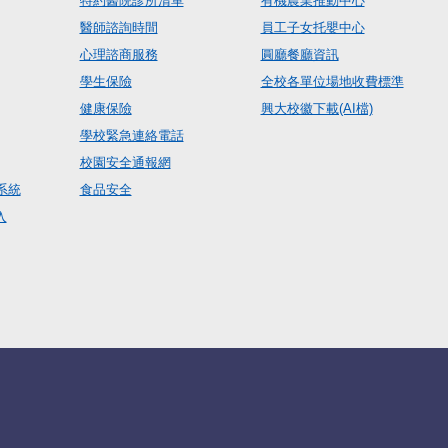
特約醫院診所清單
有機農業推動中心
醫師諮詢時間
員工子女托嬰中心
心理諮商服務
圓廳餐廳資訊
學生保險
全校各單位場地收費標準
健康保險
興大校徽下載(AI檔)
學校緊急連絡電話
校園安全通報網
系統
食品安全
入