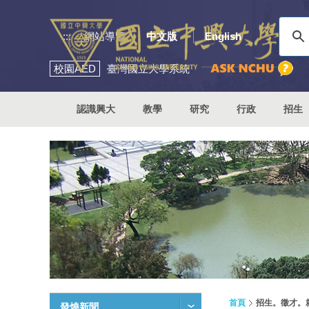
:::
網站導覽
中文版
English
校園
AED
臺灣國立大學系統
認識興大
教學
研究
行政
招生
首頁
招生。徵才。
發燒新聞