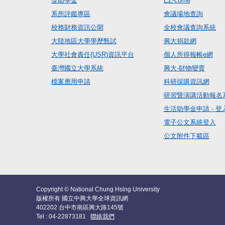
獎助學金
EZ-come
系所評鑑專區
會議場地查詢
校務財務資訊公開
全校會議查詢系統
大陸地區大學學歷甄試
興大捐款網
大學社會責任(USR)資訊平台
個人所得報帳e網
臺灣國立大學系統
興大-財物變賣
檔案應用申請
科研採購資訊網
研習暨演講活動報名
生活助學金申請 - 登
電子公文系統登入
公文附件下載區
Copyright © National Chung Hsing University
版權所有 國立中興大學全球資訊網
402202 台中市南區興大路145號
Tel : 04-22873181
聯絡我們