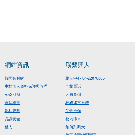
網站資訊
聯繫興大
校園智財網
校安中心 04-22870885
本校個人資料保護與管理
全校電話
RSS訂閱
人員查詢
網站導覽
校務建言系統
隱私聲明
失物招領
資訊安全
校內停車
登入
如何到興大