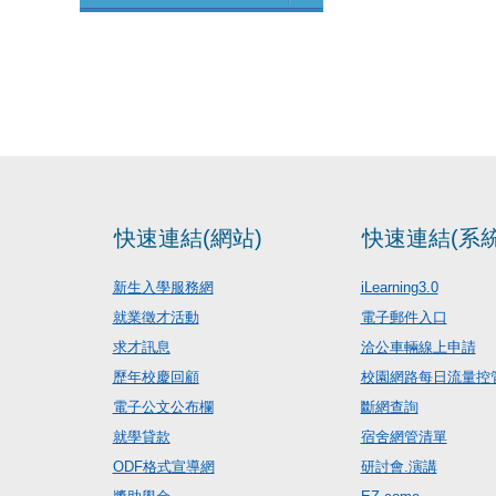
快速連結(網站)
快速連結(系統
新生入學服務網
iLearning3.0
就業徵才活動
電子郵件入口
求才訊息
洽公車輛線上申請
歷年校慶回顧
校園網路每日流量控
電子公文公布欄
斷網查詢
就學貸款
宿舍網管清單
ODF格式宣導網
研討會.演講