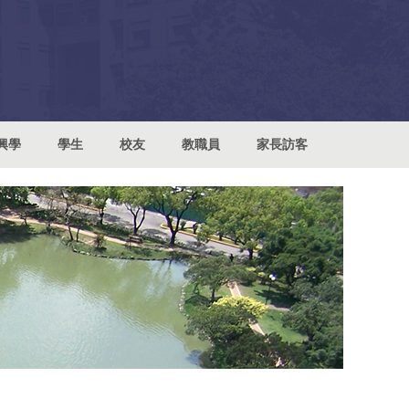
興學
學生
校友
教職員
家長訪客