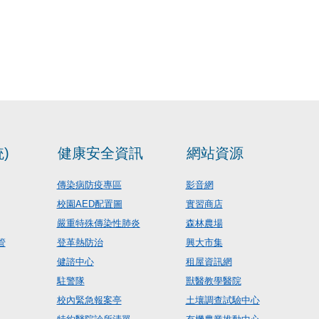
)
健康安全資訊
網站資源
傳染病防疫專區
影音網
校園AED配置圖
實習商店
嚴重特殊傳染性肺炎
森林農場
管
登革熱防治
興大市集
健諮中心
租屋資訊網
駐警隊
獸醫教學醫院
校內緊急報案亭
土壤調查試驗中心