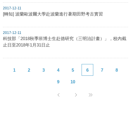
2017-12-11
[轉知] 波蘭歐波爾大學赴波蘭進行暑期田野考古實習
2017-12-11
科技部「2018秋季班博士生赴德研究（三明治計畫）」，校內截
止日至2018年1月31日止
1
2
3
4
5
6
7
8
9
10